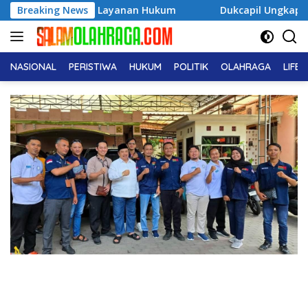
Langsung
s Perkuat Layanan Hukum
Breaking News
Dukcapil Ungkap Tren Nama An
ke
konten
NASIONAL
PERISTIWA
HUKUM
POLITIK
OLAHRAGA
LIFE