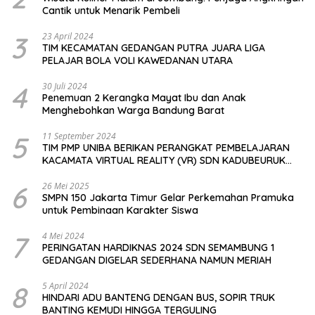
Cantik untuk Menarik Pembeli
3
23 April 2024
TIM KECAMATAN GEDANGAN PUTRA JUARA LIGA
PELAJAR BOLA VOLI KAWEDANAN UTARA
4
30 Juli 2024
Penemuan 2 Kerangka Mayat Ibu dan Anak
Menghebohkan Warga Bandung Barat
5
11 September 2024
TIM PMP UNIBA BERIKAN PERANGKAT PEMBELAJARAN
KACAMATA VIRTUAL REALITY (VR) SDN KADUBEURUK
CIOMAS SERANG
6
26 Mei 2025
SMPN 150 Jakarta Timur Gelar Perkemahan Pramuka
untuk Pembinaan Karakter Siswa
7
4 Mei 2024
PERINGATAN HARDIKNAS 2024 SDN SEMAMBUNG 1
GEDANGAN DIGELAR SEDERHANA NAMUN MERIAH
8
5 April 2024
HINDARI ADU BANTENG DENGAN BUS, SOPIR TRUK
BANTING KEMUDI HINGGA TERGULING