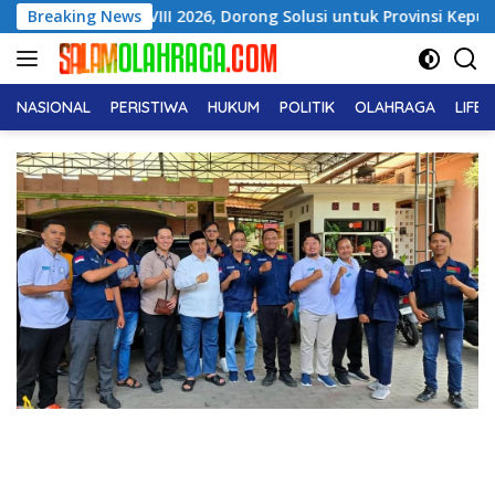
Langsung
 ICMI VIII 2026, Dorong Solusi untuk Provinsi Kepulauan
Breaking News
ke
konten
NASIONAL
PERISTIWA
HUKUM
POLITIK
OLAHRAGA
LIFE