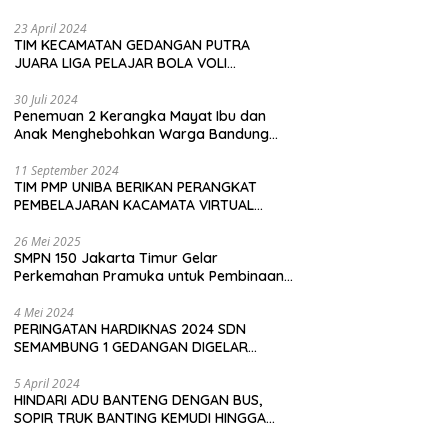
Pembeli
23 April 2024
TIM KECAMATAN GEDANGAN PUTRA
JUARA LIGA PELAJAR BOLA VOLI
KAWEDANAN UTARA
30 Juli 2024
Penemuan 2 Kerangka Mayat Ibu dan
Anak Menghebohkan Warga Bandung
Barat
11 September 2024
TIM PMP UNIBA BERIKAN PERANGKAT
PEMBELAJARAN KACAMATA VIRTUAL
REALITY (VR) SDN KADUBEURUK CIOMAS
SERANG
26 Mei 2025
SMPN 150 Jakarta Timur Gelar
Perkemahan Pramuka untuk Pembinaan
Karakter Siswa
4 Mei 2024
PERINGATAN HARDIKNAS 2024 SDN
SEMAMBUNG 1 GEDANGAN DIGELAR
SEDERHANA NAMUN MERIAH
5 April 2024
HINDARI ADU BANTENG DENGAN BUS,
SOPIR TRUK BANTING KEMUDI HINGGA
TERGULING