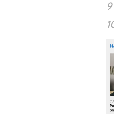
9
1
N
7 
Pe
Sh