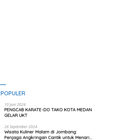
pan IPDN
Sediakan Makan dan Minum
Gratis untuk Masyarakat
RPOPULER
10 Juni 2024
PENGCAB KARATE-DO TAKO KOTA MEDAN
GELAR UKT
26 September 2024
Wisata Kuliner Malam di Jombang:
Penjaga Angkringan Cantik untuk Menarik