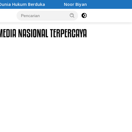
Noor Biyanto Terpilih Aklamasi Pimpin BPC PERADIN Maget