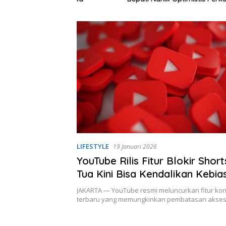
Layanan Hukum
LIFESTYLE
19 Januari 2026
YouTube Rilis Fitur Blokir Shor
Tua Kini Bisa Kendalikan Kebia
Nonton Anak
JAKARTA — YouTube resmi meluncurkan fitur kont
terbaru yang memungkinkan pembatasan akse