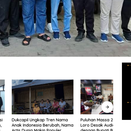
Puluhan Massa 212 Loro Siji
Dirut
l Ungkap Tren Nama
Loro Desak Audiensi Ulang
Apres
donesia Berubah, Nama
dengan Bupati Blitar, Soroti
Habib
nia Makin Populer