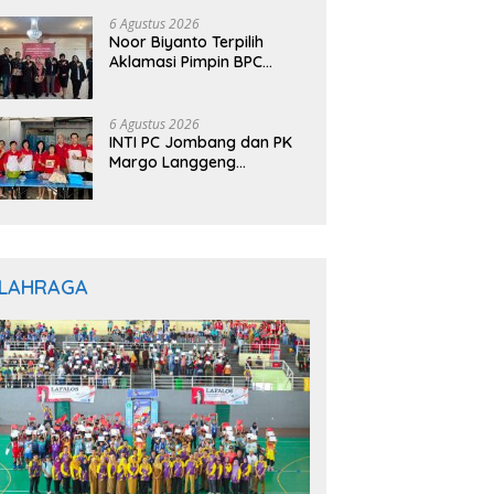
6 Agustus 2026
Noor Biyanto Terpilih
Aklamasi Pimpin BPC
PERADIN Magetan, Bupati
Nanik Optimistis Perkuat
Layanan Hukum
6 Agustus 2026
INTI PC Jombang dan PK
Margo Langgeng
Luncurkan Program
“INTINYA BERBAGI”,
Sediakan Makan dan
Minum Gratis untuk
Masyarakat
LAHRAGA