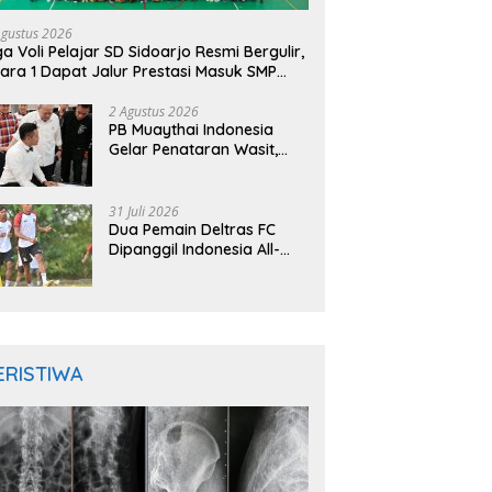
Agustus 2026
ga Voli Pelajar SD Sidoarjo Resmi Bergulir,
ara 1 Dapat Jalur Prestasi Masuk SMP
geri
2 Agustus 2026
PB Muaythai Indonesia
Gelar Penataran Wasit,
Juri, dan Pelatih, Hadirkan
Empat Instruktur IFMA
31 Juli 2026
Dua Pemain Deltras FC
Dipanggil Indonesia All-
Star Hadapi Aston Villa,
Siap Timba Pengalaman
ERISTIWA