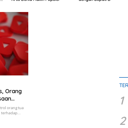
Jalan Rusak hingga Polusi
Tera
Tambang Pasir
TE
ts, Orang
1
saan
rol orang tua
s terhadap…
2