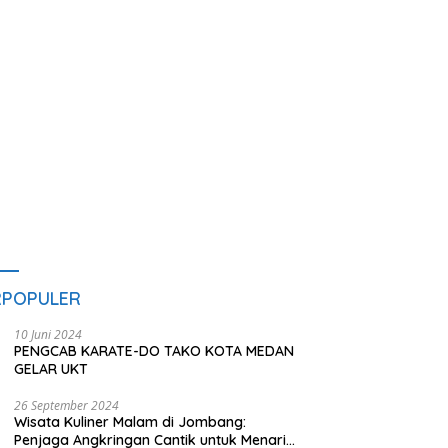
akan Makan dan Minum
L
s untuk Masyarakat
RPOPULER
10 Juni 2024
PENGCAB KARATE-DO TAKO KOTA MEDAN
GELAR UKT
26 September 2024
Wisata Kuliner Malam di Jombang:
Penjaga Angkringan Cantik untuk Menarik