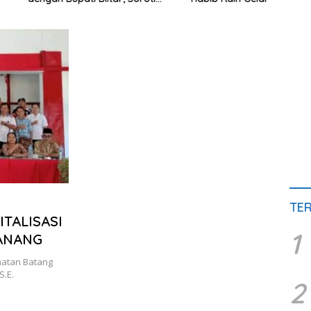
sak hingga Polusi
Terapan IPDN
Sedi
 Pasir
Grati
TE
TALISASI
1
ANANG
atan Batang
S.E.
2