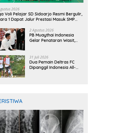
Agustus 2026
ga Voli Pelajar SD Sidoarjo Resmi Bergulir,
ara 1 Dapat Jalur Prestasi Masuk SMP
geri
2 Agustus 2026
PB Muaythai Indonesia
Gelar Penataran Wasit,
Juri, dan Pelatih, Hadirkan
Empat Instruktur IFMA
31 Juli 2026
Dua Pemain Deltras FC
Dipanggil Indonesia All-
Star Hadapi Aston Villa,
Siap Timba Pengalaman
ERISTIWA