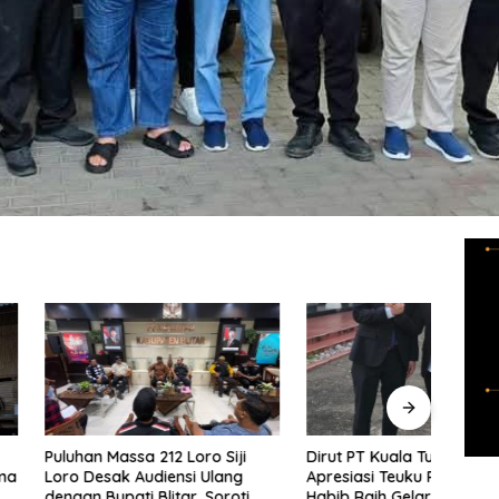
Massa 212 Loro Siji
Dirut PT Kuala Tuha Sejati
INTI
ak Audiensi Ulang
Apresiasi Teuku Raja Yordan
Marg
pati Blitar, Soroti
Habib Raih Gelar Magister
Prog