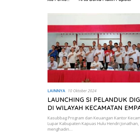
Jalan Ru
kum
Tambang
LAINNYA
10 Oktober 2024
LAUNCHING SI PELANDUK DIGI
DI WILAYAH KECAMATAN EMP
Kasubbag Program dan Keuangan Kantor Kecam
Lupar Kabupaten Kapuas Hulu Hendri Jonathan, 
menghadiri…