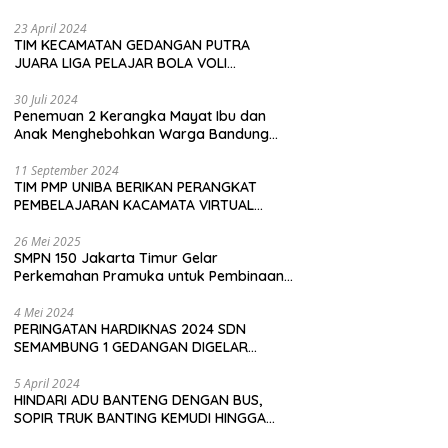
Pembeli
23 April 2024
TIM KECAMATAN GEDANGAN PUTRA
JUARA LIGA PELAJAR BOLA VOLI
KAWEDANAN UTARA
30 Juli 2024
Penemuan 2 Kerangka Mayat Ibu dan
Anak Menghebohkan Warga Bandung
Barat
11 September 2024
TIM PMP UNIBA BERIKAN PERANGKAT
PEMBELAJARAN KACAMATA VIRTUAL
REALITY (VR) SDN KADUBEURUK CIOMAS
SERANG
26 Mei 2025
SMPN 150 Jakarta Timur Gelar
Perkemahan Pramuka untuk Pembinaan
Karakter Siswa
4 Mei 2024
PERINGATAN HARDIKNAS 2024 SDN
SEMAMBUNG 1 GEDANGAN DIGELAR
SEDERHANA NAMUN MERIAH
5 April 2024
HINDARI ADU BANTENG DENGAN BUS,
SOPIR TRUK BANTING KEMUDI HINGGA
TERGULING