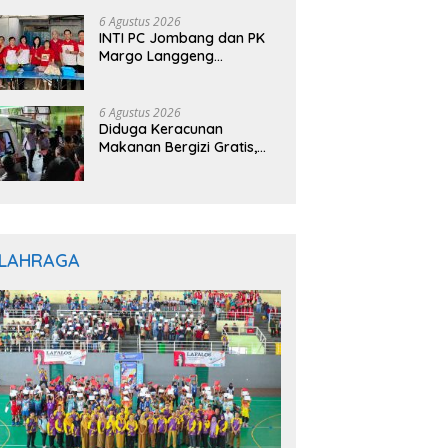
rkuat Layanan Hukum
6 Agustus 2026
INTI PC Jombang dan PK
Margo Langgeng
Luncurkan Program
“INTINYA BERBAGI”,
Sediakan Makan dan
6 Agustus 2026
Minum Gratis untuk
Diduga Keracunan
Masyarakat
Makanan Bergizi Gratis,
Ratusan Pelajar di
Jayapura Jalani
Perawatan
LAHRAGA