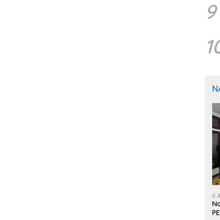
9
1
N
6 
No
PE