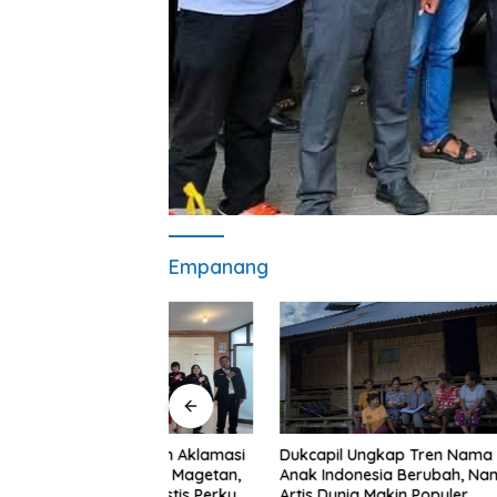
Empanang
Puluhan 
 Terpilih Aklamasi
Dukcapil Ungkap Tren Nama
Loro Des
PERADIN Magetan,
Anak Indonesia Berubah, Nama
dengan Bu
 Optimistis Perkuat
Artis Dunia Makin Populer