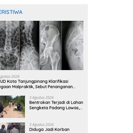
ERISTIWA
Agustus 2026
UD Kota Tanjungpinang Klarifikasi
gaan Malpraktik, Sebut Penanganan
sien Sesuai Standar Medis
3 Agustus 2026
Bentrokan Terjadi di Lahan
Sengketa Padang Lawas,
Kades Gunung Malintang
Mengaku Dianiaya dan
Diancam Oknum DPRD
3 Agustus 2026
Diduga Jadi Korban