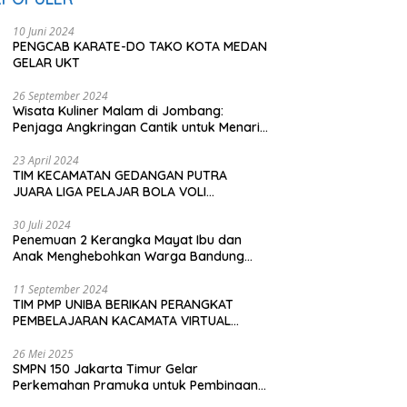
10 Juni 2024
PENGCAB KARATE-DO TAKO KOTA MEDAN
GELAR UKT
26 September 2024
Wisata Kuliner Malam di Jombang:
Penjaga Angkringan Cantik untuk Menarik
Pembeli
23 April 2024
TIM KECAMATAN GEDANGAN PUTRA
JUARA LIGA PELAJAR BOLA VOLI
KAWEDANAN UTARA
30 Juli 2024
Penemuan 2 Kerangka Mayat Ibu dan
Anak Menghebohkan Warga Bandung
Barat
11 September 2024
TIM PMP UNIBA BERIKAN PERANGKAT
PEMBELAJARAN KACAMATA VIRTUAL
REALITY (VR) SDN KADUBEURUK CIOMAS
SERANG
26 Mei 2025
SMPN 150 Jakarta Timur Gelar
Perkemahan Pramuka untuk Pembinaan
Karakter Siswa