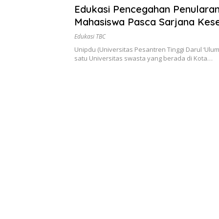
Edukasi Pencegahan Penulara
Mahasiswa Pasca Sarjana Kes
Masyarakat UNIPDU
Edukasi TBC
Unipdu (Universitas Pesantren Tinggi Darul ‘Ulu
satu Universitas swasta yang berada di Kota…