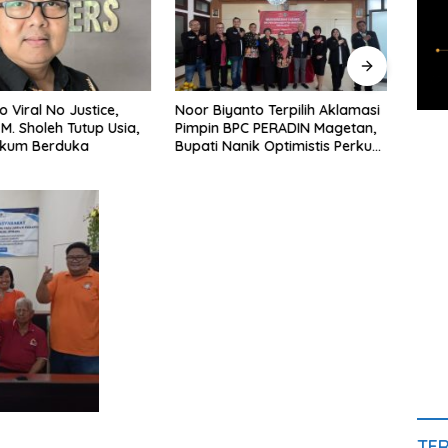
o Viral No Justice,
Noor Biyanto Terpilih Aklamasi
Dukc
M. Sholeh Tutup Usia,
Pimpin BPC PERADIN Magetan,
Anak
ukum Berduka
Bupati Nanik Optimistis Perkuat
Artis
Layanan Hukum
TE