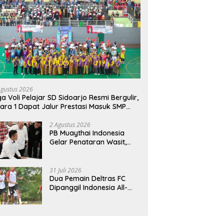
Agustus 2026
ga Voli Pelajar SD Sidoarjo Resmi Bergulir,
ara 1 Dapat Jalur Prestasi Masuk SMP
geri
2 Agustus 2026
PB Muaythai Indonesia
Gelar Penataran Wasit,
Juri, dan Pelatih, Hadirkan
Empat Instruktur IFMA
31 Juli 2026
Dua Pemain Deltras FC
Dipanggil Indonesia All-
Star Hadapi Aston Villa,
Siap Timba Pengalaman