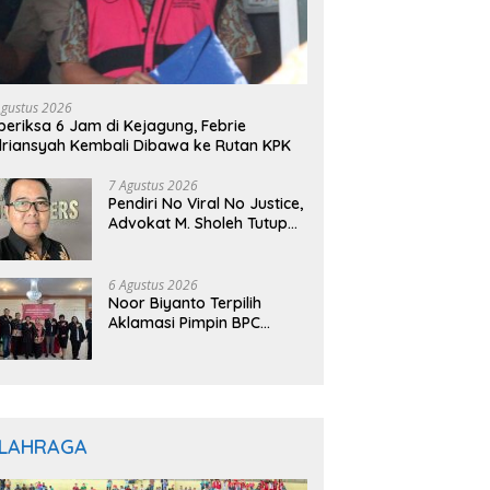
Agustus 2026
periksa 6 Jam di Kejagung, Febrie
riansyah Kembali Dibawa ke Rutan KPK
7 Agustus 2026
Pendiri No Viral No Justice,
Advokat M. Sholeh Tutup
Usia, Dunia Hukum
Berduka
6 Agustus 2026
Noor Biyanto Terpilih
Aklamasi Pimpin BPC
PERADIN Magetan, Bupati
Nanik Optimistis Perkuat
Layanan Hukum
LAHRAGA