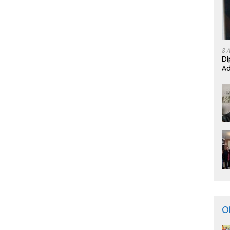
8 
Di
Ad
O