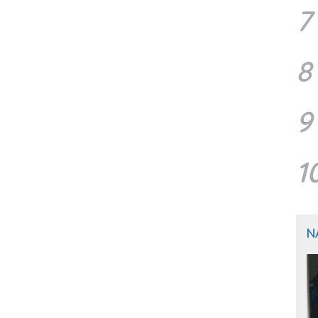
7
8
9
1
N