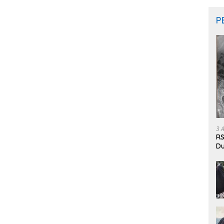
P
3 
RS
Du
Pa