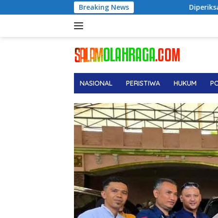
Langsung
Breaking News
Diperiksa 6 Jam di Kejagung, Fe
ke
konten
NASIONAL
PERISTIWA
HUKUM
PO