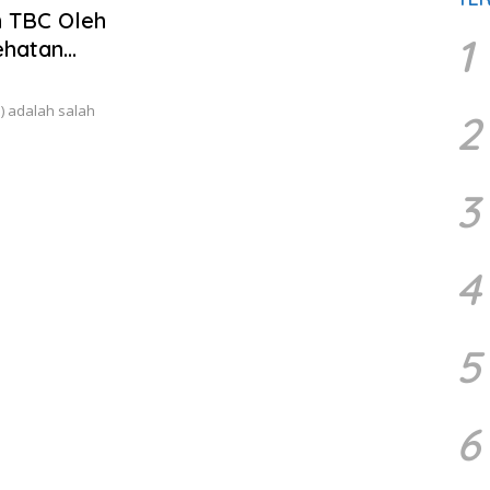
n TBC Oleh
1
ehatan
m) adalah salah
2
3
4
5
6