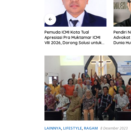
Pemuda ICMI Kota Tual
Pendiri N
 Jam di Kejagung,
Apresiasi Pra Muktamar ICMI
Advokat 
ansyah Kembali
VIII 2026, Dorong Solusi untuk
Dunia H
utan KPK
Provinsi Kepulauan
LAINNYA
,
LIFESTYLE
,
RAGAM
8 Desember 2023