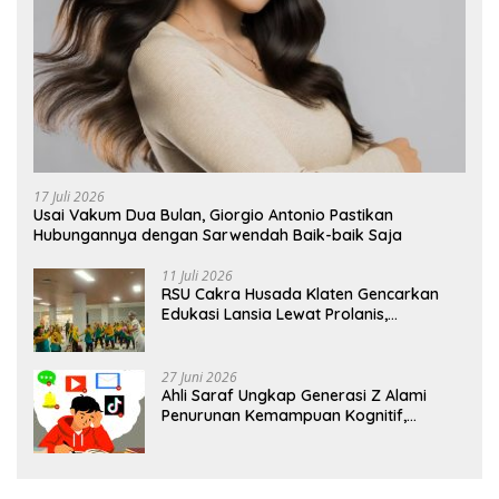
17 Juli 2026
Usai Vakum Dua Bulan, Giorgio Antonio Pastikan
Hubungannya dengan Sarwendah Baik-baik Saja
11 Juli 2026
RSU Cakra Husada Klaten Gencarkan
Edukasi Lansia Lewat Prolanis,
Waspadai Diabetes dan Hipertensi
sebagai “Silent Killer”
27 Juni 2026
Ahli Saraf Ungkap Generasi Z Alami
Penurunan Kemampuan Kognitif,
Paparan Layar Disebut Jadi Pemicu
Utama