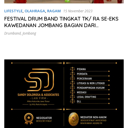
LIFESTYLE
,
OLAHRAGA
,
RAGAM
15 November 2023
FESTIVAL DRUM BAND TINGKAT TK/ RA SE-EKS
KAWEDANAN JOMBANG BAGIAN DARI
MEMPERINGATI HARI JADI KABUPATEN JOMBANG
Drumband
,
Jombang
KE-113