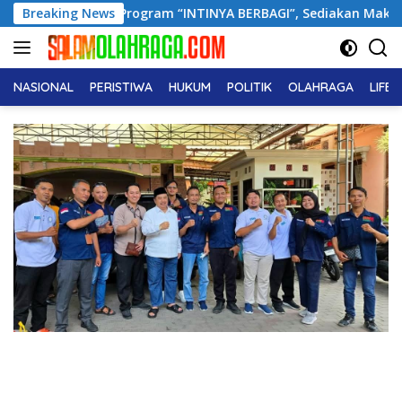
Langsung
curkan Program “INTINYA BERBAGI”, Sediakan Makan dan Minu
Breaking News
ke
konten
NASIONAL
PERISTIWA
HUKUM
POLITIK
OLAHRAGA
LIFE