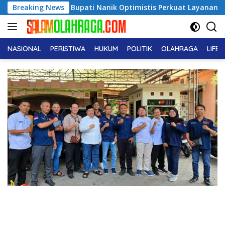
Langsung
agetan, Bupati Nanik Optimistis Perkuat Layanan Hukum
Breaking News
ke
konten
NASIONAL
PERISTIWA
HUKUM
POLITIK
OLAHRAGA
LIFE