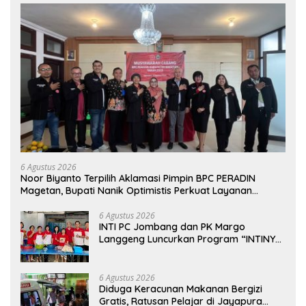
6 Agustus 2026
Noor Biyanto Terpilih Aklamasi Pimpin BPC PERADIN
Magetan, Bupati Nanik Optimistis Perkuat Layanan
Hukum
6 Agustus 2026
INTI PC Jombang dan PK Margo
Langgeng Luncurkan Program “INTINYA
BERBAGI”, Sediakan Makan dan Minum
Gratis untuk Masyarakat
6 Agustus 2026
Diduga Keracunan Makanan Bergizi
Gratis, Ratusan Pelajar di Jayapura