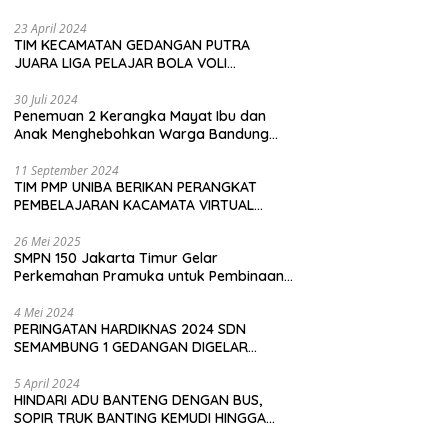
Pembeli
23 April 2024
TIM KECAMATAN GEDANGAN PUTRA
JUARA LIGA PELAJAR BOLA VOLI
KAWEDANAN UTARA
30 Juli 2024
Penemuan 2 Kerangka Mayat Ibu dan
Anak Menghebohkan Warga Bandung
Barat
11 September 2024
TIM PMP UNIBA BERIKAN PERANGKAT
PEMBELAJARAN KACAMATA VIRTUAL
REALITY (VR) SDN KADUBEURUK CIOMAS
SERANG
26 Mei 2025
SMPN 150 Jakarta Timur Gelar
Perkemahan Pramuka untuk Pembinaan
Karakter Siswa
4 Mei 2024
PERINGATAN HARDIKNAS 2024 SDN
SEMAMBUNG 1 GEDANGAN DIGELAR
SEDERHANA NAMUN MERIAH
5 April 2024
HINDARI ADU BANTENG DENGAN BUS,
SOPIR TRUK BANTING KEMUDI HINGGA
TERGULING