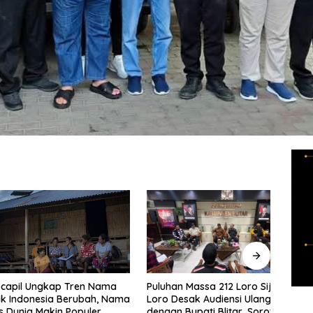
Puluhan Massa 212 Loro Siji
Dirut
l Ungkap Tren Nama
Loro Desak Audiensi Ulang
Apres
donesia Berubah, Nama
dengan Bupati Blitar, Soroti
Habib
nia Makin Populer