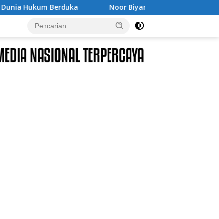
Noor Biyanto Terpilih Aklamasi Pimpin BPC PERADIN Mag