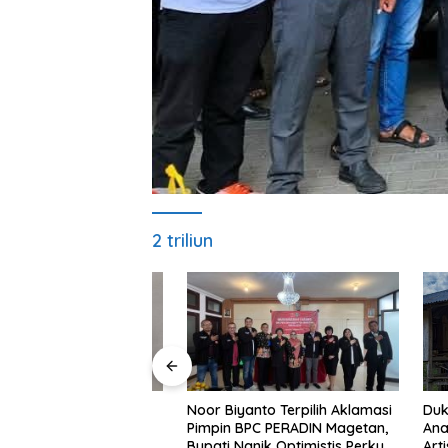
2 triliun
Noor Biyanto Terpilih Aklamasi
ral No Justice,
Dukcapi
Pimpin BPC PERADIN Magetan,
holeh Tutup Usia,
Anak In
Bupati Nanik Optimistis Perkuat
m Berduka
Artis Du