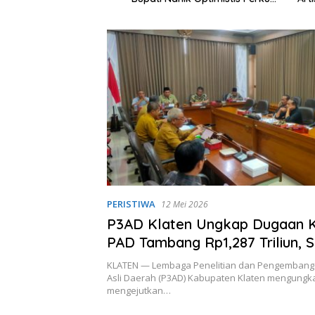
Layanan Hukum
PERISTIWA
12 Mei 2026
P3AD Klaten Ungkap Dugaan 
PAD Tambang Rp1,287 Triliun, 
Mafia Jadi Biang Kerok
KLATEN — Lembaga Penelitian dan Pengemban
Asli Daerah (P3AD) Kabupaten Klaten mengung
mengejutkan…