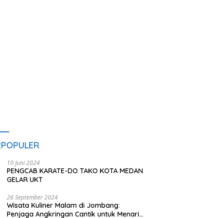
pan IPDN
Sediakan Makan dan Minum
Gratis untuk Masyarakat
RPOPULER
10 Juni 2024
PENGCAB KARATE-DO TAKO KOTA MEDAN
GELAR UKT
26 September 2024
Wisata Kuliner Malam di Jombang:
Penjaga Angkringan Cantik untuk Menarik