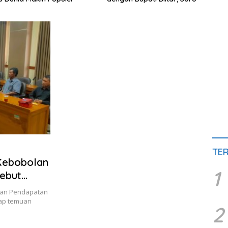
Jalan Rusak hingga Polusi
Tera
Tambang Pasir
TE
Kebobolan
1
Sebut
gan Pendapatan
kap temuan
2