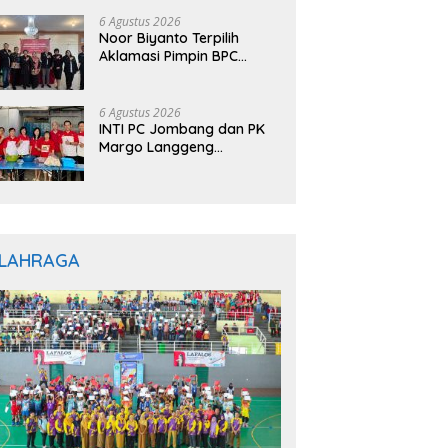
6 Agustus 2026
Noor Biyanto Terpilih
Aklamasi Pimpin BPC
PERADIN Magetan, Bupati
Nanik Optimistis Perkuat
Layanan Hukum
6 Agustus 2026
INTI PC Jombang dan PK
Margo Langgeng
Luncurkan Program
“INTINYA BERBAGI”,
Sediakan Makan dan
Minum Gratis untuk
Masyarakat
LAHRAGA