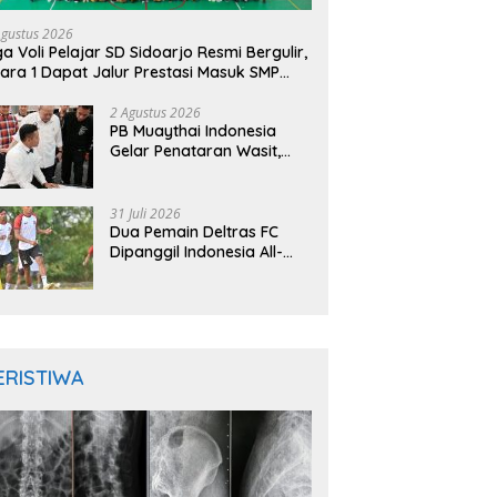
Agustus 2026
ga Voli Pelajar SD Sidoarjo Resmi Bergulir,
ara 1 Dapat Jalur Prestasi Masuk SMP
geri
2 Agustus 2026
PB Muaythai Indonesia
Gelar Penataran Wasit,
Juri, dan Pelatih, Hadirkan
Empat Instruktur IFMA
31 Juli 2026
Dua Pemain Deltras FC
Dipanggil Indonesia All-
Star Hadapi Aston Villa,
Siap Timba Pengalaman
ERISTIWA