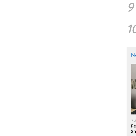
9
1
N
7 
Pe
Sh