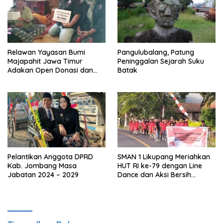
Relawan Yayasan Bumi
Pangulubalang, Patung
Majapahit Jawa Timur
Peninggalan Sejarah Suku
Adakan Open Donasi dan
Batak
Berikan Pendampingan
Sosial
Pelantikan Anggota DPRD
SMAN 1 Likupang Meriahkan
Kab. Jombang Masa
HUT RI ke-79 dengan Line
Jabatan 2024 – 2029
Dance dan Aksi Bersih
Lingkungan