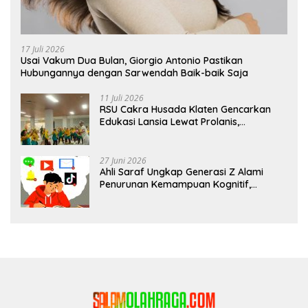
17 Juli 2026
Usai Vakum Dua Bulan, Giorgio Antonio Pastikan
Hubungannya dengan Sarwendah Baik-baik Saja
11 Juli 2026
RSU Cakra Husada Klaten Gencarkan
Edukasi Lansia Lewat Prolanis,
Waspadai Diabetes dan Hipertensi
sebagai “Silent Killer”
27 Juni 2026
Ahli Saraf Ungkap Generasi Z Alami
Penurunan Kemampuan Kognitif,
Paparan Layar Disebut Jadi Pemicu
Utama