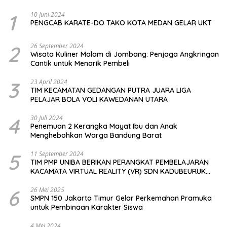
1
10 Juni 2024
PENGCAB KARATE-DO TAKO KOTA MEDAN GELAR UKT
2
26 September 2024
Wisata Kuliner Malam di Jombang: Penjaga Angkringan
Cantik untuk Menarik Pembeli
3
23 April 2024
TIM KECAMATAN GEDANGAN PUTRA JUARA LIGA
PELAJAR BOLA VOLI KAWEDANAN UTARA
4
30 Juli 2024
Penemuan 2 Kerangka Mayat Ibu dan Anak
Menghebohkan Warga Bandung Barat
5
11 September 2024
TIM PMP UNIBA BERIKAN PERANGKAT PEMBELAJARAN
KACAMATA VIRTUAL REALITY (VR) SDN KADUBEURUK
CIOMAS SERANG
6
26 Mei 2025
SMPN 150 Jakarta Timur Gelar Perkemahan Pramuka
untuk Pembinaan Karakter Siswa
4 Mei 2024