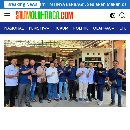
Langsung
ram “INTINYA BERBAGI”, Sediakan Makan dan Minum Gratis unt
Breaking News
ke
konten
NASIONAL
PERISTIWA
HUKUM
POLITIK
OLAHRAGA
LIFE