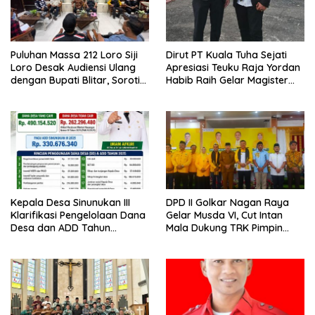
Puluhan Massa 212 Loro Siji
Dirut PT Kuala Tuha Sejati
Loro Desak Audiensi Ulang
Apresiasi Teuku Raja Yordan
dengan Bupati Blitar, Soroti
Habib Raih Gelar Magister
Jalan Rusak hingga Polusi
Terapan IPDN
Tambang Pasir
Kepala Desa Sinunukan III
DPD II Golkar Nagan Raya
Klarifikasi Pengelolaan Dana
Gelar Musda VI, Cut Intan
Desa dan ADD Tahun
Mala Dukung TRK Pimpin
Anggaran 2025
Partai