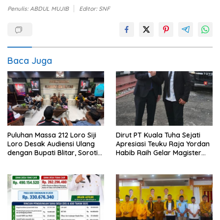
Penulis: ABDUL MUJIB
Editor: SNF
Baca Juga
Puluhan Massa 212 Loro Siji
Dirut PT Kuala Tuha Sejati
Loro Desak Audiensi Ulang
Apresiasi Teuku Raja Yordan
dengan Bupati Blitar, Soroti
Habib Raih Gelar Magister
Jalan Rusak hingga Polusi
Terapan IPDN
Tambang Pasir