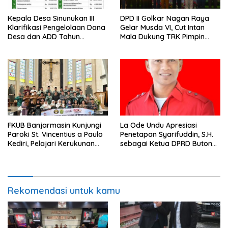
Kepala Desa Sinunukan III
DPD II Golkar Nagan Raya
Klarifikasi Pengelolaan Dana
Gelar Musda VI, Cut Intan
Desa dan ADD Tahun
Mala Dukung TRK Pimpin
Anggaran 2025
Partai
FKUB Banjarmasin Kunjungi
La Ode Undu Apresiasi
Paroki St. Vincentius a Paulo
Penetapan Syarifuddin, S.H.
Kediri, Pelajari Kerukunan
sebagai Ketua DPRD Buton
Umat Beragama
Tengah
Rekomendasi untuk kamu