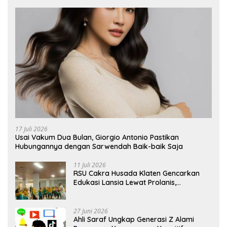
17 Juli 2026
Usai Vakum Dua Bulan, Giorgio Antonio Pastikan
Hubungannya dengan Sarwendah Baik-baik Saja
11 Juli 2026
RSU Cakra Husada Klaten Gencarkan
Edukasi Lansia Lewat Prolanis,
Waspadai Diabetes dan Hipertensi
sebagai “Silent Killer”
27 Juni 2026
Ahli Saraf Ungkap Generasi Z Alami