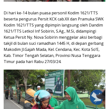
Di hari ke-14 bulan puasa personil Kodim 1621/TTS
beserta pengurus Persit KCK cab.XX dan Pramuka SWK
Kodim 1621/TTS yang dipimpin langsung oleh Dandim
1621/TTS Letkol Inf Sobirin, S.Ag., M.Si, didampingi
Ketua Persit Ny. Nova Sobirin menggelar aksi berbagi
takjil di bulan suci ramadhan 1445 H, di depan gerbang
Makodim Jl.Gajah Mada, Kel. Cendana, Kec. Kota So’E,
Kab. Timor Tengah Selatan, Provinsi Nusa Tenggara
Timur pada hari Rabu 27/03/24.