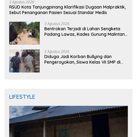
3 Agustus 2026
RSUD Kota Tanjungpinang Klarifikasi Dugaan Malpraktik,
Sebut Penanganan Pasien Sesuai Standar Medis
3 Agustus 2026
Bentrokan Terjadi di Lahan Sengketa
Padang Lawas, Kades Gunung Malintang
Mengaku Dianiaya dan Diancam Oknum
DPRD
3 Agustus 2026
Diduga Jadi Korban Bullying dan
Pengeroyokan, Siswa Kelas VII SMP di
Randudongkal Meninggal Dunia
LIFESTYLE