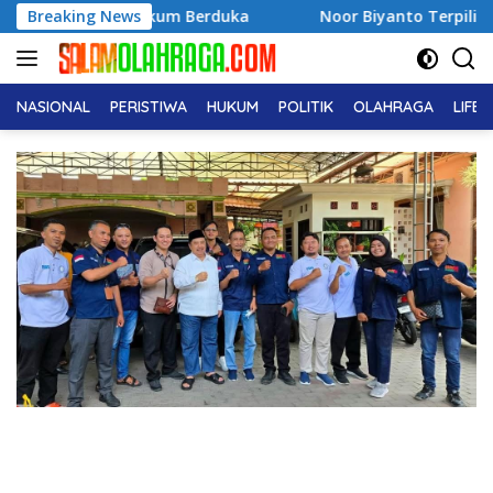
Langsung
ukum Berduka
Breaking News
Noor Biyanto Terpilih Aklamasi Pimpin B
ke
konten
NASIONAL
PERISTIWA
HUKUM
POLITIK
OLAHRAGA
LIFE