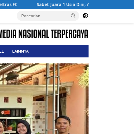
1 Usia Dini, Adena Zahra Fransiska Sukses di Pencak Silat Jomb
EL
LAINNYA