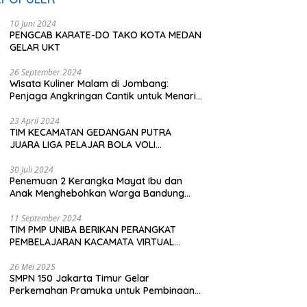
10 Juni 2024
PENGCAB KARATE-DO TAKO KOTA MEDAN
GELAR UKT
26 September 2024
Wisata Kuliner Malam di Jombang:
Penjaga Angkringan Cantik untuk Menarik
Pembeli
23 April 2024
TIM KECAMATAN GEDANGAN PUTRA
JUARA LIGA PELAJAR BOLA VOLI
KAWEDANAN UTARA
30 Juli 2024
Penemuan 2 Kerangka Mayat Ibu dan
Anak Menghebohkan Warga Bandung
Barat
11 September 2024
TIM PMP UNIBA BERIKAN PERANGKAT
PEMBELAJARAN KACAMATA VIRTUAL
REALITY (VR) SDN KADUBEURUK CIOMAS
SERANG
26 Mei 2025
SMPN 150 Jakarta Timur Gelar
Perkemahan Pramuka untuk Pembinaan
Karakter Siswa