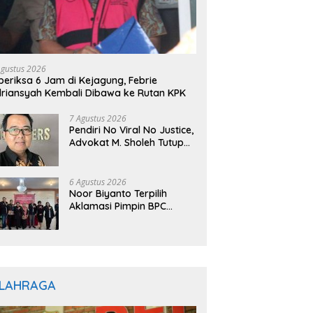
Agustus 2026
periksa 6 Jam di Kejagung, Febrie
riansyah Kembali Dibawa ke Rutan KPK
7 Agustus 2026
Pendiri No Viral No Justice,
Advokat M. Sholeh Tutup
Usia, Dunia Hukum
Berduka
6 Agustus 2026
Noor Biyanto Terpilih
Aklamasi Pimpin BPC
PERADIN Magetan, Bupati
Nanik Optimistis Perkuat
Layanan Hukum
LAHRAGA