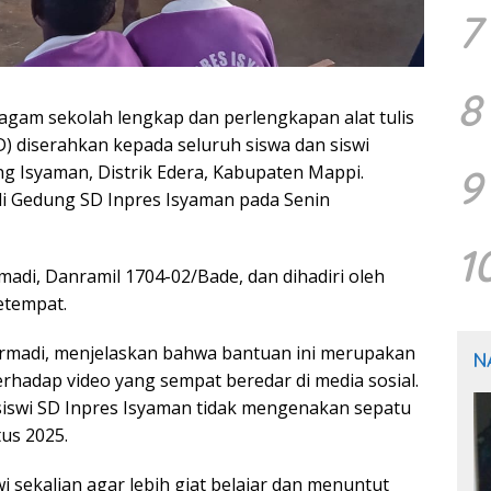
7
8
agam sekolah lengkap dan perlengkapan alat tulis
D) diserahkan kepada seluruh siswa dan siswi
9
g Isyaman, Distrik Edera, Kabupaten Mappi.
di Gedung SD Inpres Isyaman pada Senin
1
madi, Danramil 1704-02/Bade, dan dihadiri oleh
etempat.
urmadi, menjelaskan bahwa bantuan ini merupakan
N
erhadap video yang sempat beredar di media sosial.
siswi SD Inpres Isyaman tidak mengenakan sepatu
us 2025.
 sekalian agar lebih giat belajar dan menuntut