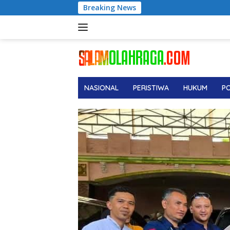
Langsung
Breaking News
Wigi Pratama Siap B
ke
konten
NASIONAL
PERISTIWA
HUKUM
PO