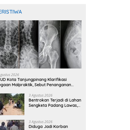
ERISTIWA
Agustus 2026
UD Kota Tanjungpinang Klarifikasi
gaan Malpraktik, Sebut Penanganan
sien Sesuai Standar Medis
3 Agustus 2026
Bentrokan Terjadi di Lahan
Sengketa Padang Lawas,
Kades Gunung Malintang
Mengaku Dianiaya dan
Diancam Oknum DPRD
3 Agustus 2026
Diduga Jadi Korban