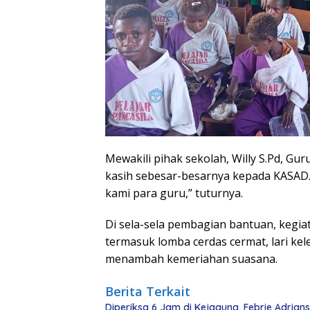
Mewakili pihak sekolah, Willy S.Pd, G
kasih sebesar-besarnya kepada KASAD. “
kami para guru,” tuturnya.
Di sela-sela pembagian bantuan, kegi
termasuk lomba cerdas cermat, lari ke
menambah kemeriahan suasana.
Berita Terkait
Diperiksa 6 Jam di Kejagung, Febrie Adria