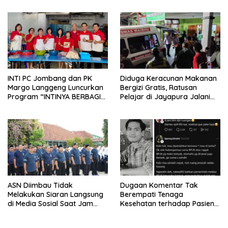
Layanan Hukum
INTI PC Jombang dan PK
Diduga Keracunan Makanan
Margo Langgeng Luncurkan
Bergizi Gratis, Ratusan
Program “INTINYA BERBAGI”,
Pelajar di Jayapura Jalani
Sediakan Makan dan Minum
Perawatan
Gratis untuk Masyarakat
ASN Diimbau Tidak
Dugaan Komentar Tak
Melakukan Siaran Langsung
Berempati Tenaga
di Media Sosial Saat Jam
Kesehatan terhadap Pasien
Kerja
BPJS Viral, RSUP Dr. Sardjito
Lakukan Klarifikasi