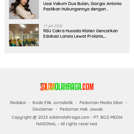
Usai Vakum Dua Bulan, Giorgio Antonio
Pastikan Hubungannya dengan
Sarwendah Baik-baik Saja
11 Juli 2026
RSU Cakra Husada Klaten Gencarkan
Edukasi Lansia Lewat Prolanis,
Waspadai Diabetes dan Hipertensi
sebagai “Silent Killer”
Redaksi
Kode Etik Jurnalistik
Pedoman Media Siber
Disclaimer
Pedoman Hak Jawab
Copyright @ 2023 salamolahraga.com - PT. BOZ MEDIA
NASIONAL - All rights reserved.