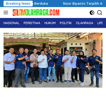
Langsung
um Berduka
Breaking News
Noor Biyanto Terpilih Aklamasi Pimpin BPC
ke
konten
NASIONAL
PERISTIWA
HUKUM
POLITIK
OLAHRAGA
LIFE