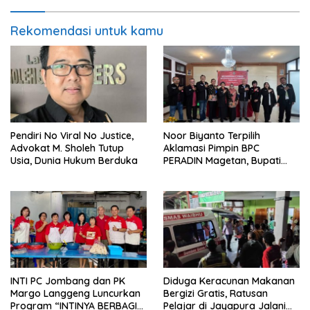
Rekomendasi untuk kamu
Pendiri No Viral No Justice,
Noor Biyanto Terpilih
Advokat M. Sholeh Tutup
Aklamasi Pimpin BPC
Usia, Dunia Hukum Berduka
PERADIN Magetan, Bupati
Nanik Optimistis Perkuat
Layanan Hukum
INTI PC Jombang dan PK
Diduga Keracunan Makanan
Margo Langgeng Luncurkan
Bergizi Gratis, Ratusan
Program “INTINYA BERBAGI”,
Pelajar di Jayapura Jalani