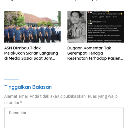
Sediakan Makan dan Minum
Perawatan
Gratis untuk Masyarakat
ASN Diimbau Tidak
Dugaan Komentar Tak
Melakukan Siaran Langsung
Berempati Tenaga
di Media Sosial Saat Jam
Kesehatan terhadap Pasien
Kerja
BPJS Viral, RSUP Dr. Sardjito
Lakukan Klarifikasi
Tinggalkan Balasan
Alamat email Anda tidak akan dipublikasikan.
Ruas yang wajib
ditandai
*