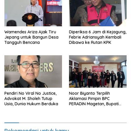
Wamendes Ariza Ajak Tiru
Diperiksa 6 Jam di Kejagung,
Jepang untuk Bangun Desa
Febrie Adriansyah Kembali
Tangguh Bencana
Dibawa ke Rutan KPK
Pendiri No Viral No Justice,
Noor Biyanto Terpilih
Advokat M. Sholeh Tutup
Aklamasi Pimpin BPC
Usia, Dunia Hukum Berduka
PERADIN Magetan, Bupati
Nanik Optimistis Perkuat
Layanan Hukum
Rekomendasi untuk kamu