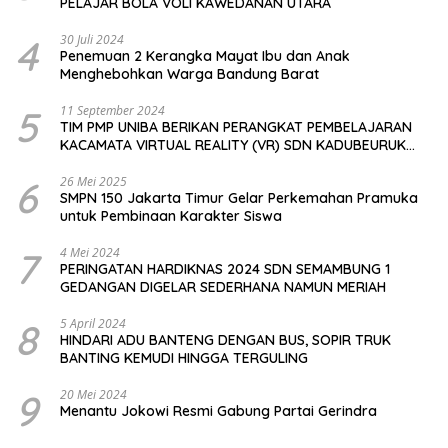
PELAJAR BOLA VOLI KAWEDANAN UTARA
4
30 Juli 2024
Penemuan 2 Kerangka Mayat Ibu dan Anak
Menghebohkan Warga Bandung Barat
5
11 September 2024
TIM PMP UNIBA BERIKAN PERANGKAT PEMBELAJARAN
KACAMATA VIRTUAL REALITY (VR) SDN KADUBEURUK
CIOMAS SERANG
6
26 Mei 2025
SMPN 150 Jakarta Timur Gelar Perkemahan Pramuka
untuk Pembinaan Karakter Siswa
7
4 Mei 2024
PERINGATAN HARDIKNAS 2024 SDN SEMAMBUNG 1
GEDANGAN DIGELAR SEDERHANA NAMUN MERIAH
8
5 April 2024
HINDARI ADU BANTENG DENGAN BUS, SOPIR TRUK
BANTING KEMUDI HINGGA TERGULING
9
20 Mei 2024
Menantu Jokowi Resmi Gabung Partai Gerindra