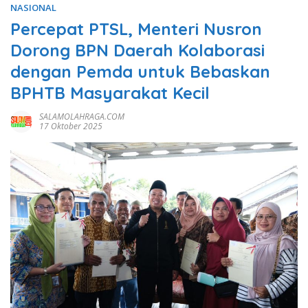
NASIONAL
Percepat PTSL, Menteri Nusron
Dorong BPN Daerah Kolaborasi
dengan Pemda untuk Bebaskan
BPHTB Masyarakat Kecil
SALAMOLAHRAGA.COM
17 Oktober 2025