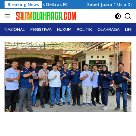
Langsung
ntuk Deltras FC
Breaking News
Sabet Juara 1 Usia Dini, Adena Zahra 
ke
konten
NASIONAL
PERISTIWA
HUKUM
POLITIK
OLAHRAGA
LIFE