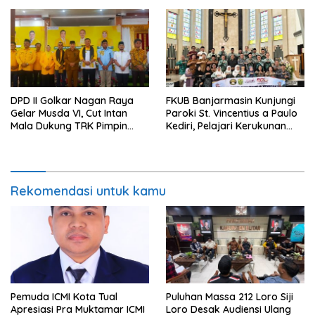
DPD II Golkar Nagan Raya
FKUB Banjarmasin Kunjungi
Gelar Musda VI, Cut Intan
Paroki St. Vincentius a Paulo
Mala Dukung TRK Pimpin
Kediri, Pelajari Kerukunan
Partai
Umat Beragama
Rekomendasi untuk kamu
Pemuda ICMI Kota Tual
Puluhan Massa 212 Loro Siji
Apresiasi Pra Muktamar ICMI
Loro Desak Audiensi Ulang