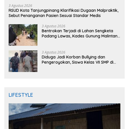
3 Agustus 2026
RSUD Kota Tanjungpinang Klarifikasi Dugaan Malpraktik,
Sebut Penanganan Pasien Sesuai Standar Medis
3 Agustus 2026
Bentrokan Terjadi di Lahan Sengketa
Padang Lawas, Kades Gunung Malintang
Mengaku Dianiaya dan Diancam Oknum
DPRD
3 Agustus 2026
Diduga Jadi Korban Bullying dan
Pengeroyokan, Siswa Kelas VII SMP di
Randudongkal Meninggal Dunia
LIFESTYLE