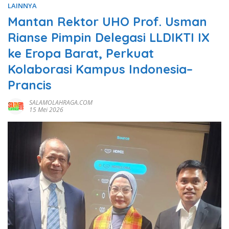
LAINNYA
Mantan Rektor UHO Prof. Usman
Rianse Pimpin Delegasi LLDIKTI IX
ke Eropa Barat, Perkuat
Kolaborasi Kampus Indonesia–
Prancis
SALAMOLAHRAGA.COM
15 Mei 2026