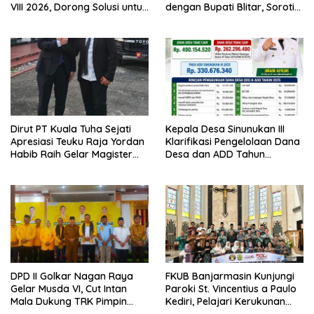
VIII 2026, Dorong Solusi untuk
dengan Bupati Blitar, Soroti
Provinsi Kepulauan
Jalan Rusak hingga Polusi
Tambang Pasir
Dirut PT Kuala Tuha Sejati
Kepala Desa Sinunukan III
Apresiasi Teuku Raja Yordan
Klarifikasi Pengelolaan Dana
Habib Raih Gelar Magister
Desa dan ADD Tahun
Terapan IPDN
Anggaran 2025
DPD II Golkar Nagan Raya
FKUB Banjarmasin Kunjungi
Gelar Musda VI, Cut Intan
Paroki St. Vincentius a Paulo
Mala Dukung TRK Pimpin
Kediri, Pelajari Kerukunan