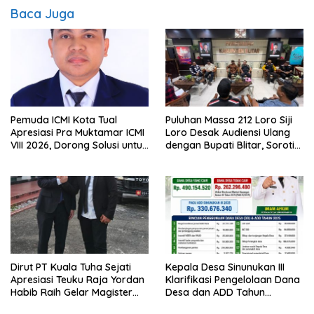
Baca Juga
Pemuda ICMI Kota Tual
Puluhan Massa 212 Loro Siji
Apresiasi Pra Muktamar ICMI
Loro Desak Audiensi Ulang
VIII 2026, Dorong Solusi untuk
dengan Bupati Blitar, Soroti
Provinsi Kepulauan
Jalan Rusak hingga Polusi
Tambang Pasir
Dirut PT Kuala Tuha Sejati
Kepala Desa Sinunukan III
Apresiasi Teuku Raja Yordan
Klarifikasi Pengelolaan Dana
Habib Raih Gelar Magister
Desa dan ADD Tahun
Terapan IPDN
Anggaran 2025