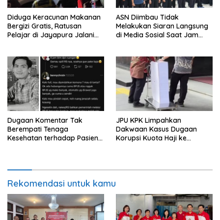
Diduga Keracunan Makanan
ASN Diimbau Tidak
Bergizi Gratis, Ratusan
Melakukan Siaran Langsung
Pelajar di Jayapura Jalani
di Media Sosial Saat Jam
Perawatan
Kerja
Dugaan Komentar Tak
JPU KPK Limpahkan
Berempati Tenaga
Dakwaan Kasus Dugaan
Kesehatan terhadap Pasien
Korupsi Kuota Haji ke
BPJS Viral, RSUP Dr. Sardjito
Pengadilan Tipikor
Lakukan Klarifikasi
Rekomendasi untuk kamu