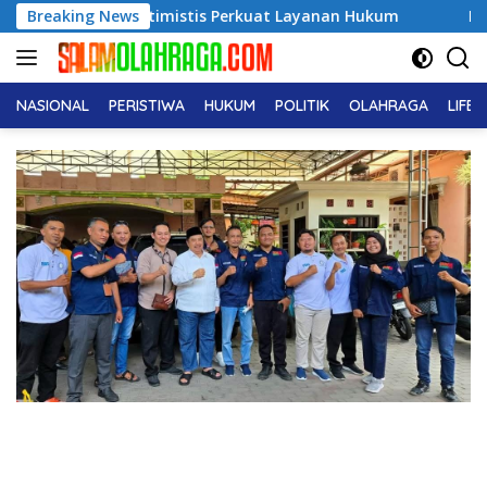
Langsung
timistis Perkuat Layanan Hukum
Breaking News
Dukcapil Ungkap Tren
ke
konten
NASIONAL
PERISTIWA
HUKUM
POLITIK
OLAHRAGA
LIFE