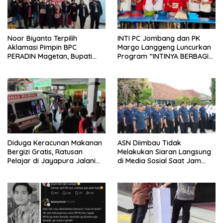
Noor Biyanto Terpilih
INTI PC Jombang dan PK
Aklamasi Pimpin BPC
Margo Langgeng Luncurkan
PERADIN Magetan, Bupati
Program “INTINYA BERBAGI”,
Nanik Optimistis Perkuat
Sediakan Makan dan Minum
Layanan Hukum
Gratis untuk Masyarakat
Diduga Keracunan Makanan
ASN Diimbau Tidak
Bergizi Gratis, Ratusan
Melakukan Siaran Langsung
Pelajar di Jayapura Jalani
di Media Sosial Saat Jam
Perawatan
Kerja