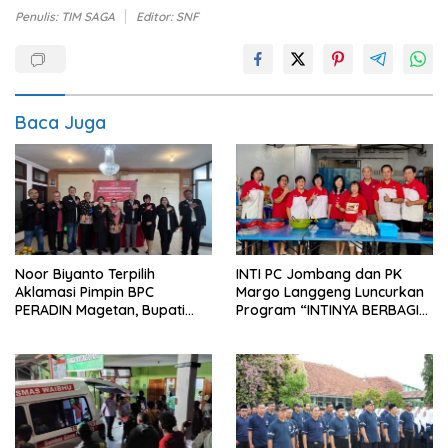
Penulis: TIM SAGA
Editor: SNF
Baca Juga
Noor Biyanto Terpilih
INTI PC Jombang dan PK
Aklamasi Pimpin BPC
Margo Langgeng Luncurkan
PERADIN Magetan, Bupati
Program “INTINYA BERBAGI”,
Nanik Optimistis Perkuat
Sediakan Makan dan Minum
Layanan Hukum
Gratis untuk Masyarakat