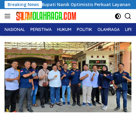
Langsung
etan, Bupati Nanik Optimistis Perkuat Layanan Hukum
Breaking News
ke
konten
NASIONAL
PERISTIWA
HUKUM
POLITIK
OLAHRAGA
LIFE