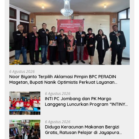
6 Agustus 2026
Noor Biyanto Terpilih Aklamasi Pimpin BPC PERADIN
Magetan, Bupati Nanik Optimistis Perkuat Layanan
Hukum
6 Agustus 2026
INTI PC Jombang dan PK Margo
Langgeng Luncurkan Program “INTINYA
BERBAGI”, Sediakan Makan dan Minum
Gratis untuk Masyarakat
6 Agustus 2026
Diduga Keracunan Makanan Bergizi
Gratis, Ratusan Pelajar di Jayapura
Jalani Perawatan