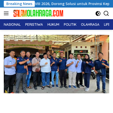
Langsung
ICMI VIII 2026, Dorong Solusi untuk Provinsi Kepulauan
Breaking News
ke
konten
NASIONAL
PERISTIWA
HUKUM
POLITIK
OLAHRAGA
LIFE