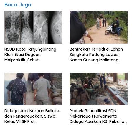
Baca Juga
RSUD Kota Tanjungpinang
Bentrokan Terjadi di Lahan
Klarifikasi Dugaan
Sengketa Padang Lawas,
Malpraktik, Sebut
Kades Gunung Malintang
Penanganan Pasien Sesuai
Mengaku Dianiaya dan
Standar Medis
Diancam Oknum DPRD
Diduga Jadi Korban Bullying
Proyek Rehabilitasi SDN
dan Pengeroyokan, Siswa
Mekarjaya I Rawamerta
Kelas VII SMP di
Diduga Abaikan K3, Pekerja
Randudongkal Meninggal
Terlihat Tanpa APD