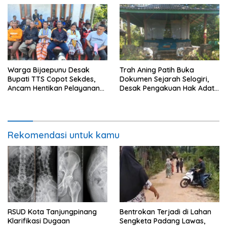
Dunia
Warga Bijaepunu Desak
Trah Aning Patih Buka
Bupati TTS Copot Sekdes,
Dokumen Sejarah Selogiri,
Ancam Hentikan Pelayanan
Desak Pengakuan Hak Adat
Desa
dan Pelestarian Hutan
Banyuwangi
Rekomendasi untuk kamu
RSUD Kota Tanjungpinang
Bentrokan Terjadi di Lahan
Klarifikasi Dugaan
Sengketa Padang Lawas,