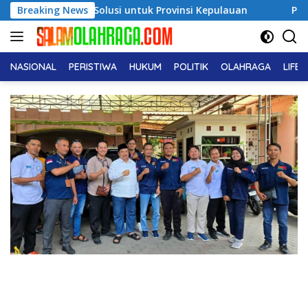
Langsung
usi untuk Provinsi Kepulauan
Breaking News
Pendiri No Viral No Justi
ke
konten
NASIONAL
PERISTIWA
HUKUM
POLITIK
OLAHRAGA
LIFE