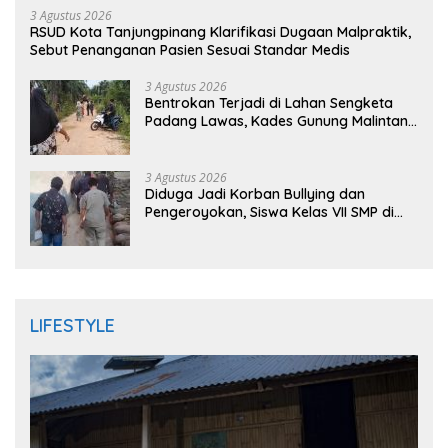
3 Agustus 2026
RSUD Kota Tanjungpinang Klarifikasi Dugaan Malpraktik,
Sebut Penanganan Pasien Sesuai Standar Medis
3 Agustus 2026
Bentrokan Terjadi di Lahan Sengketa
Padang Lawas, Kades Gunung Malintang
Mengaku Dianiaya dan Diancam Oknum
DPRD
3 Agustus 2026
Diduga Jadi Korban Bullying dan
Pengeroyokan, Siswa Kelas VII SMP di
Randudongkal Meninggal Dunia
LIFESTYLE