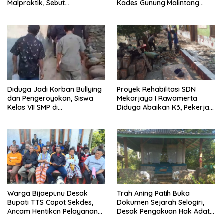
Malpraktik, Sebut
Kades Gunung Malintang
Penanganan Pasien Sesuai
Mengaku Dianiaya dan
Standar Medis
Diancam Oknum DPRD
Diduga Jadi Korban Bullying
Proyek Rehabilitasi SDN
dan Pengeroyokan, Siswa
Mekarjaya I Rawamerta
Kelas VII SMP di
Diduga Abaikan K3, Pekerja
Randudongkal Meninggal
Terlihat Tanpa APD
Dunia
Warga Bijaepunu Desak
Trah Aning Patih Buka
Bupati TTS Copot Sekdes,
Dokumen Sejarah Selogiri,
Ancam Hentikan Pelayanan
Desak Pengakuan Hak Adat
Desa
dan Pelestarian Hutan