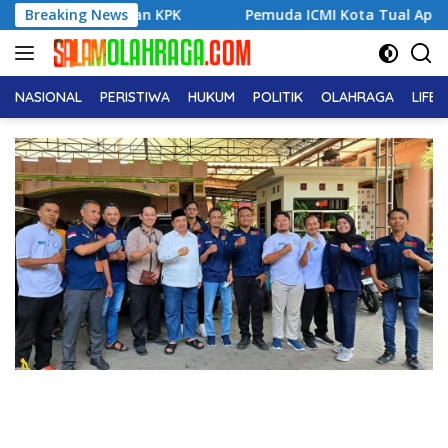
Langsung
utan KPK
Breaking News
Pemuda ICMI Kota Tual Apresiasi Pra Muktamar
ke
konten
NASIONAL
PERISTIWA
HUKUM
POLITIK
OLAHRAGA
LIFE