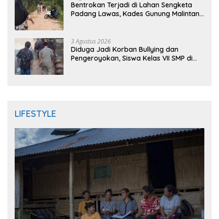
Bentrokan Terjadi di Lahan Sengketa
Padang Lawas, Kades Gunung Malintang
Mengaku Dianiaya dan Diancam Oknum
DPRD
3 Agustus 2026
Diduga Jadi Korban Bullying dan
Pengeroyokan, Siswa Kelas VII SMP di
Randudongkal Meninggal Dunia
LIFESTYLE