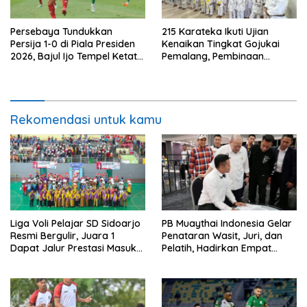
Persebaya Tundukkan
215 Karateka Ikuti Ujian
Persija 1-0 di Piala Presiden
Kenaikan Tingkat Gojukai
2026, Bajul Ijo Tempel Ketat
Pemalang, Pembinaan
Port FC
Karakter Jadi Fokus
Rekomendasi untuk kamu
Liga Voli Pelajar SD Sidoarjo
PB Muaythai Indonesia Gelar
Resmi Bergulir, Juara 1
Penataran Wasit, Juri, dan
Dapat Jalur Prestasi Masuk
Pelatih, Hadirkan Empat
SMP Negeri
Instruktur IFMA