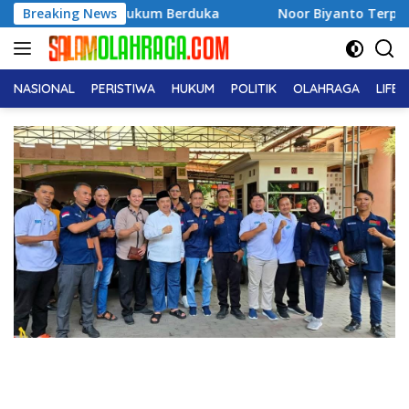
Langsung
nia Hukum Berduka
Breaking News
Noor Biyanto Terpilih Aklamasi Pim
ke
konten
NASIONAL
PERISTIWA
HUKUM
POLITIK
OLAHRAGA
LIFE