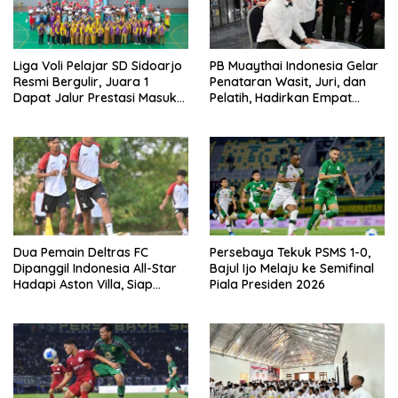
Liga Voli Pelajar SD Sidoarjo
PB Muaythai Indonesia Gelar
Resmi Bergulir, Juara 1
Penataran Wasit, Juri, dan
Dapat Jalur Prestasi Masuk
Pelatih, Hadirkan Empat
SMP Negeri
Instruktur IFMA
Dua Pemain Deltras FC
Persebaya Tekuk PSMS 1-0,
Dipanggil Indonesia All-Star
Bajul Ijo Melaju ke Semifinal
Hadapi Aston Villa, Siap
Piala Presiden 2026
Timba Pengalaman