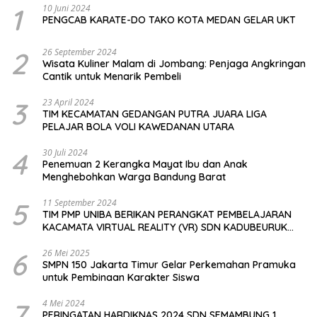
1
10 Juni 2024
PENGCAB KARATE-DO TAKO KOTA MEDAN GELAR UKT
2
26 September 2024
Wisata Kuliner Malam di Jombang: Penjaga Angkringan
Cantik untuk Menarik Pembeli
3
23 April 2024
TIM KECAMATAN GEDANGAN PUTRA JUARA LIGA
PELAJAR BOLA VOLI KAWEDANAN UTARA
4
30 Juli 2024
Penemuan 2 Kerangka Mayat Ibu dan Anak
Menghebohkan Warga Bandung Barat
5
11 September 2024
TIM PMP UNIBA BERIKAN PERANGKAT PEMBELAJARAN
KACAMATA VIRTUAL REALITY (VR) SDN KADUBEURUK
CIOMAS SERANG
6
26 Mei 2025
SMPN 150 Jakarta Timur Gelar Perkemahan Pramuka
untuk Pembinaan Karakter Siswa
7
4 Mei 2024
PERINGATAN HARDIKNAS 2024 SDN SEMAMBUNG 1