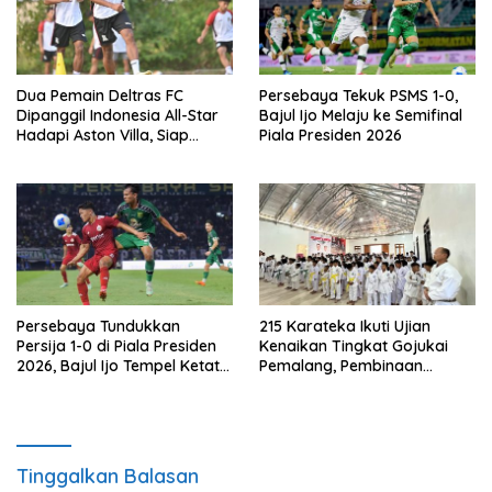
Dua Pemain Deltras FC
Persebaya Tekuk PSMS 1-0,
Dipanggil Indonesia All-Star
Bajul Ijo Melaju ke Semifinal
Hadapi Aston Villa, Siap
Piala Presiden 2026
Timba Pengalaman
Persebaya Tundukkan
215 Karateka Ikuti Ujian
Persija 1-0 di Piala Presiden
Kenaikan Tingkat Gojukai
2026, Bajul Ijo Tempel Ketat
Pemalang, Pembinaan
Port FC
Karakter Jadi Fokus
Tinggalkan Balasan