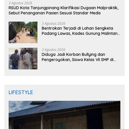
3 Agustus 2026
RSUD Kota Tanjungpinang Klarifikasi Dugaan Malpraktik,
Sebut Penanganan Pasien Sesuai Standar Medis
3 Agustus 2026
Bentrokan Terjadi di Lahan Sengketa
Padang Lawas, Kades Gunung Malintang
Mengaku Dianiaya dan Diancam Oknum
DPRD
3 Agustus 2026
Diduga Jadi Korban Bullying dan
Pengeroyokan, Siswa Kelas VII SMP di
Randudongkal Meninggal Dunia
LIFESTYLE