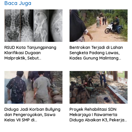
Baca Juga
RSUD Kota Tanjungpinang
Bentrokan Terjadi di Lahan
Klarifikasi Dugaan
Sengketa Padang Lawas,
Malpraktik, Sebut
Kades Gunung Malintang
Penanganan Pasien Sesuai
Mengaku Dianiaya dan
Standar Medis
Diancam Oknum DPRD
Diduga Jadi Korban Bullying
Proyek Rehabilitasi SDN
dan Pengeroyokan, Siswa
Mekarjaya I Rawamerta
Kelas VII SMP di
Diduga Abaikan K3, Pekerja
Randudongkal Meninggal
Terlihat Tanpa APD
Dunia