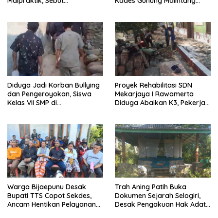
Malpraktik, Sebut
Kades Gunung Malintang
Penanganan Pasien Sesuai
Mengaku Dianiaya dan
Standar Medis
Diancam Oknum DPRD
Diduga Jadi Korban Bullying
Proyek Rehabilitasi SDN
dan Pengeroyokan, Siswa
Mekarjaya I Rawamerta
Kelas VII SMP di
Diduga Abaikan K3, Pekerja
Randudongkal Meninggal
Terlihat Tanpa APD
Dunia
Warga Bijaepunu Desak
Trah Aning Patih Buka
Bupati TTS Copot Sekdes,
Dokumen Sejarah Selogiri,
Ancam Hentikan Pelayanan
Desak Pengakuan Hak Adat
Desa
dan Pelestarian Hutan