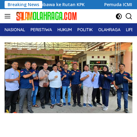
Langsung
li Dibawa ke Rutan KPK
Breaking News
Pemuda ICMI Kota Tual Apresiasi
ke
konten
NASIONAL
PERISTIWA
HUKUM
POLITIK
OLAHRAGA
LIFE