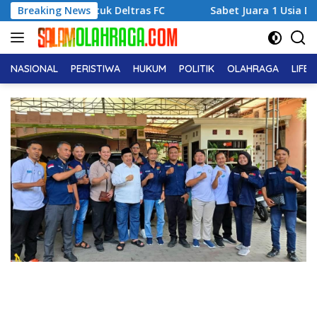
Langsung
k untuk Deltras FC
Breaking News
Sabet Juara 1 Usia Dini, Adena Zahr
ke
konten
NASIONAL
PERISTIWA
HUKUM
POLITIK
OLAHRAGA
LIFE