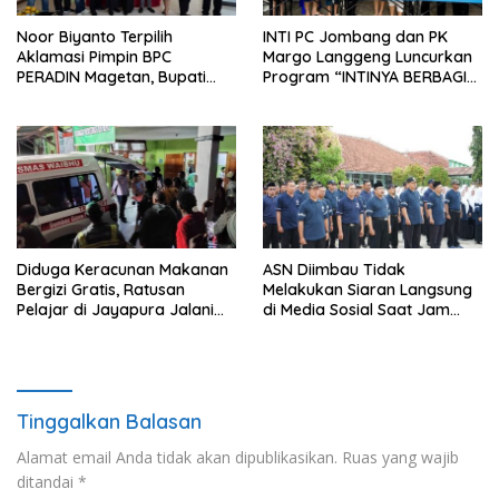
Noor Biyanto Terpilih
INTI PC Jombang dan PK
Aklamasi Pimpin BPC
Margo Langgeng Luncurkan
PERADIN Magetan, Bupati
Program “INTINYA BERBAGI”,
Nanik Optimistis Perkuat
Sediakan Makan dan Minum
Layanan Hukum
Gratis untuk Masyarakat
Diduga Keracunan Makanan
ASN Diimbau Tidak
Bergizi Gratis, Ratusan
Melakukan Siaran Langsung
Pelajar di Jayapura Jalani
di Media Sosial Saat Jam
Perawatan
Kerja
Tinggalkan Balasan
Alamat email Anda tidak akan dipublikasikan.
Ruas yang wajib
ditandai
*