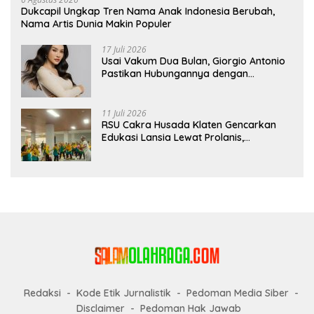
Dukcapil Ungkap Tren Nama Anak Indonesia Berubah,
Nama Artis Dunia Makin Populer
17 Juli 2026
Usai Vakum Dua Bulan, Giorgio Antonio
Pastikan Hubungannya dengan
Sarwendah Baik-baik Saja
11 Juli 2026
RSU Cakra Husada Klaten Gencarkan
Edukasi Lansia Lewat Prolanis,
Waspadai Diabetes dan Hipertensi
sebagai “Silent Killer”
Redaksi
Kode Etik Jurnalistik
Pedoman Media Siber
Disclaimer
Pedoman Hak Jawab