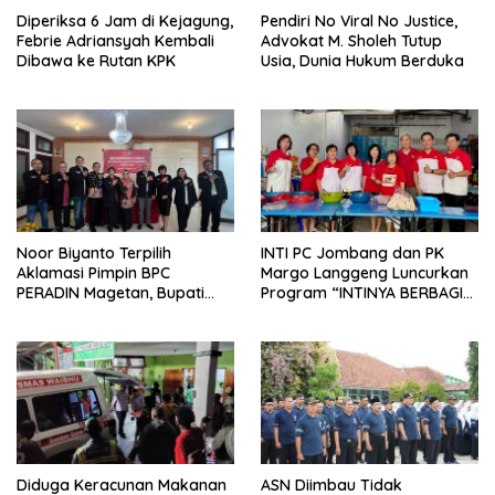
Diperiksa 6 Jam di Kejagung,
Pendiri No Viral No Justice,
Febrie Adriansyah Kembali
Advokat M. Sholeh Tutup
Dibawa ke Rutan KPK
Usia, Dunia Hukum Berduka
Noor Biyanto Terpilih
INTI PC Jombang dan PK
Aklamasi Pimpin BPC
Margo Langgeng Luncurkan
PERADIN Magetan, Bupati
Program “INTINYA BERBAGI”,
Nanik Optimistis Perkuat
Sediakan Makan dan Minum
Layanan Hukum
Gratis untuk Masyarakat
Diduga Keracunan Makanan
ASN Diimbau Tidak