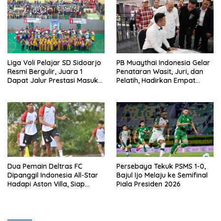
Liga Voli Pelajar SD Sidoarjo
PB Muaythai Indonesia Gelar
Resmi Bergulir, Juara 1
Penataran Wasit, Juri, dan
Dapat Jalur Prestasi Masuk
Pelatih, Hadirkan Empat
SMP Negeri
Instruktur IFMA
Dua Pemain Deltras FC
Persebaya Tekuk PSMS 1-0,
Dipanggil Indonesia All-Star
Bajul Ijo Melaju ke Semifinal
Hadapi Aston Villa, Siap
Piala Presiden 2026
Timba Pengalaman