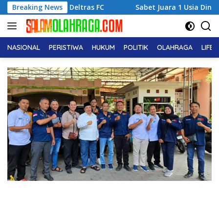
Langsung
k Deltras FC
Breaking News
Sabet Juara 1 Usia Dini, Adena Zahra Fra
ke
konten
NASIONAL
PERISTIWA
HUKUM
POLITIK
OLAHRAGA
LIFE