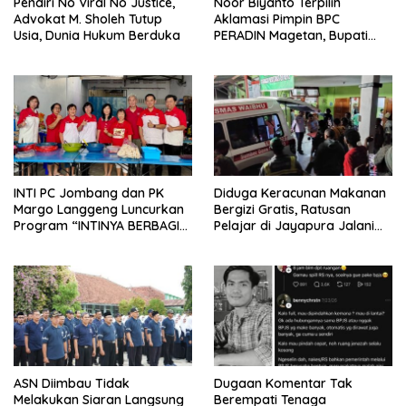
Pendiri No Viral No Justice,
Noor Biyanto Terpilih
Advokat M. Sholeh Tutup
Aklamasi Pimpin BPC
Usia, Dunia Hukum Berduka
PERADIN Magetan, Bupati
Nanik Optimistis Perkuat
Layanan Hukum
INTI PC Jombang dan PK
Diduga Keracunan Makanan
Margo Langgeng Luncurkan
Bergizi Gratis, Ratusan
Program “INTINYA BERBAGI”,
Pelajar di Jayapura Jalani
Sediakan Makan dan Minum
Perawatan
Gratis untuk Masyarakat
ASN Diimbau Tidak
Dugaan Komentar Tak
Melakukan Siaran Langsung
Berempati Tenaga