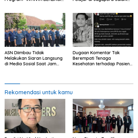
Sediakan Makan dan Minum
Perawatan
Gratis untuk Masyarakat
ASN Diimbau Tidak
Dugaan Komentar Tak
Melakukan Siaran Langsung
Berempati Tenaga
di Media Sosial Saat Jam
Kesehatan terhadap Pasien
Kerja
BPJS Viral, RSUP Dr. Sardjito
Lakukan Klarifikasi
Rekomendasi untuk kamu