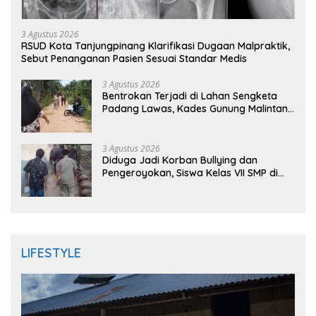
3 Agustus 2026
RSUD Kota Tanjungpinang Klarifikasi Dugaan Malpraktik,
Sebut Penanganan Pasien Sesuai Standar Medis
3 Agustus 2026
Bentrokan Terjadi di Lahan Sengketa
Padang Lawas, Kades Gunung Malintang
Mengaku Dianiaya dan Diancam Oknum
DPRD
3 Agustus 2026
Diduga Jadi Korban Bullying dan
Pengeroyokan, Siswa Kelas VII SMP di
Randudongkal Meninggal Dunia
LIFESTYLE