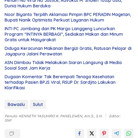
Pendiri No Viral No Justice, Advokat M. Sholeh Tutup Usia,
Dunia Hukum Berduka
Noor Biyanto Terpilih Aklamasi Pimpin BPC PERADIN Magetan,
Bupati Nanik Optimistis Perkuat Layanan Hukum
INTI PC Jombang dan PK Margo Langgeng Luncurkan
Program “INTINYA BERBAGI”, Sediakan Makan dan Minum
Gratis untuk Masyarakat
Diduga Keracunan Makanan Bergizi Gratis, Ratusan Pelajar di
Jayapura Jalani Perawatan
ASN Diimbau Tidak Melakukan Siaran Langsung di Media
Sosial Saat Jam Kerja
Dugaan Komentar Tak Berempati Tenaga Kesehatan
terhadap Pasien BPJS Viral, RSUP Dr. Sardjito Lakukan
Klarifikasi
Bawaslu
Sulut
Penulis: KENNETH YASUHIRO K. PANELEWEN, Am.S., S.H.
Editor:
SNF