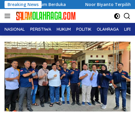
Langsung
kum Berduka
Breaking News
Noor Biyanto Terpilih Aklamasi Pimpin BP
ke
konten
NASIONAL
PERISTIWA
HUKUM
POLITIK
OLAHRAGA
LIFE