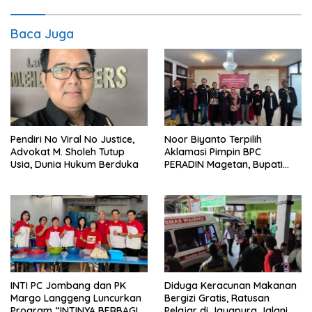
Baca Juga
Pendiri No Viral No Justice,
Noor Biyanto Terpilih
Advokat M. Sholeh Tutup
Aklamasi Pimpin BPC
Usia, Dunia Hukum Berduka
PERADIN Magetan, Bupati
Nanik Optimistis Perkuat
Layanan Hukum
INTI PC Jombang dan PK
Diduga Keracunan Makanan
Margo Langgeng Luncurkan
Bergizi Gratis, Ratusan
Program “INTINYA BERBAGI”,
Pelajar di Jayapura Jalani