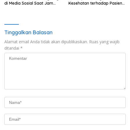
di Media Sosial Saat Jam
Kesehatan terhadap Pasien
Kerja
BPJS Viral, RSUP Dr. Sardjito
Lakukan Klarifikasi
Tinggalkan Balasan
Alamat email Anda tidak akan dipublikasikan.
Ruas yang wajib
ditandai
*