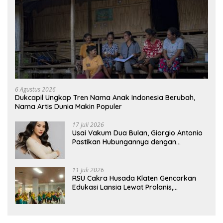
6 Agustus 2026
Dukcapil Ungkap Tren Nama Anak Indonesia Berubah,
Nama Artis Dunia Makin Populer
17 Juli 2026
Usai Vakum Dua Bulan, Giorgio Antonio
Pastikan Hubungannya dengan
Sarwendah Baik-baik Saja
11 Juli 2026
RSU Cakra Husada Klaten Gencarkan
Edukasi Lansia Lewat Prolanis,
Waspadai Diabetes dan Hipertensi
sebagai “Silent Killer”