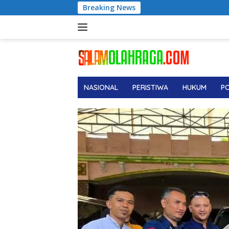
Langsung
Breaking News
Diperiksa 6 Jam di Kej
ke
konten
NASIONAL
PERISTIWA
HUKUM
PO