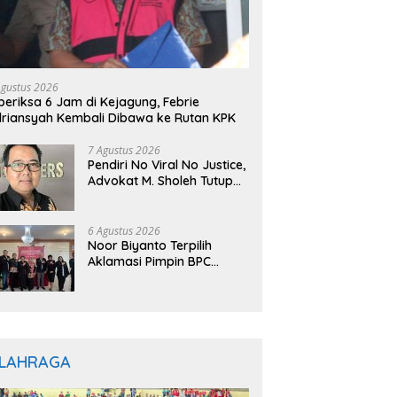
Agustus 2026
periksa 6 Jam di Kejagung, Febrie
riansyah Kembali Dibawa ke Rutan KPK
7 Agustus 2026
Pendiri No Viral No Justice,
Advokat M. Sholeh Tutup
Usia, Dunia Hukum
Berduka
6 Agustus 2026
Noor Biyanto Terpilih
Aklamasi Pimpin BPC
PERADIN Magetan, Bupati
Nanik Optimistis Perkuat
Layanan Hukum
LAHRAGA