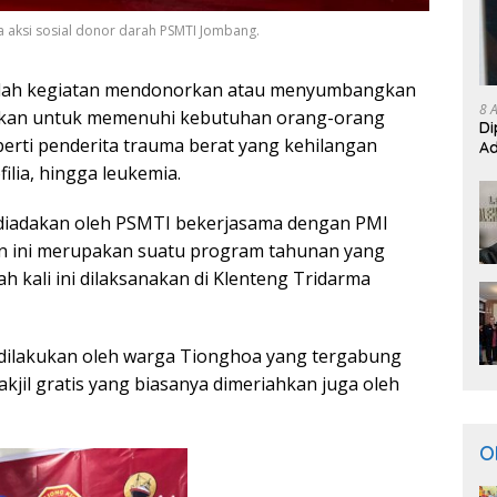
 aksi sosial donor darah PSMTI Jombang.
dalah kegiatan mendonorkan atau menyumbangkan
8 
akukan untuk memenuhi kebutuhan orang-orang
Di
rti penderita trauma berat yang kehilangan
Ad
ilia, hingga leukemia.
g diadakan oleh PSMTI bekerjasama dengan PMI
n ini merupakan suatu program tahunan yang
ah kali ini dilaksanakan di Klenteng Tridarma
g dilakukan oleh warga Tionghoa yang tergabung
kjil gratis yang biasanya dimeriahkan juga oleh
O