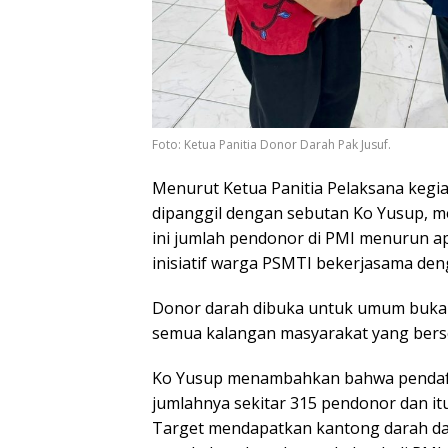
Foto: Ketua Panitia Donor Darah Pak Jusuf.
Menurut Ketua Panitia Pelaksana kegia
dipanggil dengan sebutan Ko Yusup, m
ini jumlah pendonor di PMI menurun a
inisiatif warga PSMTI bekerjasama den
Donor darah dibuka untuk umum bukan
semua kalangan masyarakat yang bers
Ko Yusup menambahkan bahwa pendafta
jumlahnya sekitar 315 pendonor dan i
Target mendapatkan kantong darah dal