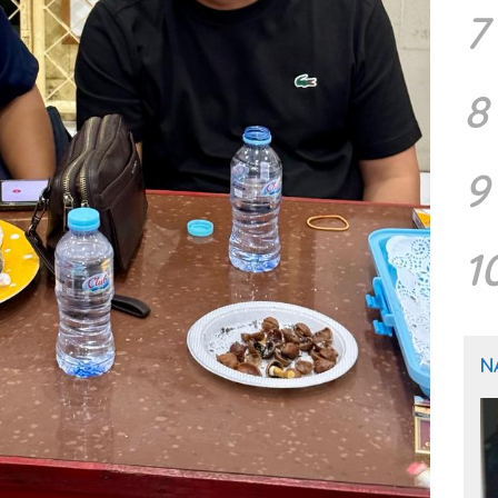
7
8
9
1
N