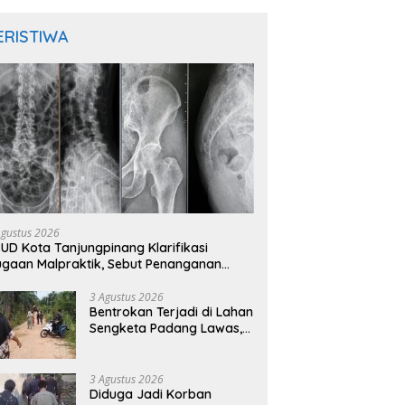
ERISTIWA
Agustus 2026
UD Kota Tanjungpinang Klarifikasi
gaan Malpraktik, Sebut Penanganan
sien Sesuai Standar Medis
3 Agustus 2026
Bentrokan Terjadi di Lahan
Sengketa Padang Lawas,
Kades Gunung Malintang
Mengaku Dianiaya dan
Diancam Oknum DPRD
3 Agustus 2026
Diduga Jadi Korban