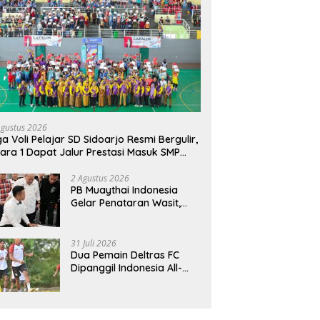
Agustus 2026
ga Voli Pelajar SD Sidoarjo Resmi Bergulir,
ara 1 Dapat Jalur Prestasi Masuk SMP
geri
2 Agustus 2026
PB Muaythai Indonesia
Gelar Penataran Wasit,
Juri, dan Pelatih, Hadirkan
Empat Instruktur IFMA
31 Juli 2026
Dua Pemain Deltras FC
Dipanggil Indonesia All-
Star Hadapi Aston Villa,
Siap Timba Pengalaman