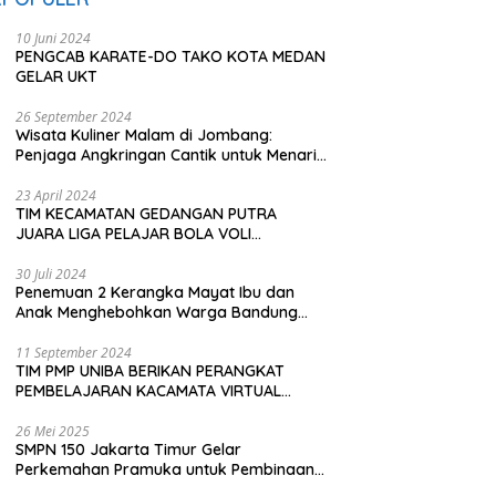
10 Juni 2024
PENGCAB KARATE-DO TAKO KOTA MEDAN
GELAR UKT
26 September 2024
Wisata Kuliner Malam di Jombang:
Penjaga Angkringan Cantik untuk Menarik
Pembeli
23 April 2024
TIM KECAMATAN GEDANGAN PUTRA
JUARA LIGA PELAJAR BOLA VOLI
KAWEDANAN UTARA
30 Juli 2024
Penemuan 2 Kerangka Mayat Ibu dan
Anak Menghebohkan Warga Bandung
Barat
11 September 2024
TIM PMP UNIBA BERIKAN PERANGKAT
PEMBELAJARAN KACAMATA VIRTUAL
REALITY (VR) SDN KADUBEURUK CIOMAS
SERANG
26 Mei 2025
SMPN 150 Jakarta Timur Gelar
Perkemahan Pramuka untuk Pembinaan
Karakter Siswa