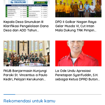
Kepala Desa Sinunukan III
DPD II Golkar Nagan Raya
Klarifikasi Pengelolaan Dana
Gelar Musda VI, Cut Intan
Desa dan ADD Tahun
Mala Dukung TRK Pimpin
Anggaran 2025
Partai
FKUB Banjarmasin Kunjungi
La Ode Undu Apresiasi
Paroki St. Vincentius a Paulo
Penetapan Syarifuddin, S.H.
Kediri, Pelajari Kerukunan
sebagai Ketua DPRD Buton
Umat Beragama
Tengah
Rekomendasi untuk kamu