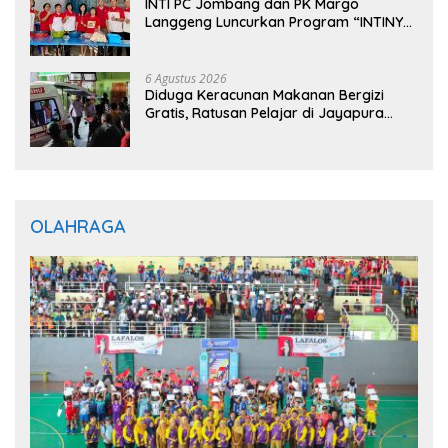
INTI PC Jombang dan PK Margo
Langgeng Luncurkan Program “INTINYA
BERBAGI”, Sediakan Makan dan Minum
Gratis untuk Masyarakat
6 Agustus 2026
Diduga Keracunan Makanan Bergizi
Gratis, Ratusan Pelajar di Jayapura
Jalani Perawatan
OLAHRAGA