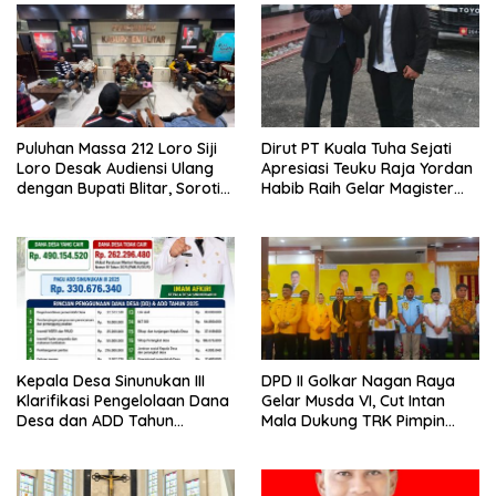
Puluhan Massa 212 Loro Siji
Dirut PT Kuala Tuha Sejati
Loro Desak Audiensi Ulang
Apresiasi Teuku Raja Yordan
dengan Bupati Blitar, Soroti
Habib Raih Gelar Magister
Jalan Rusak hingga Polusi
Terapan IPDN
Tambang Pasir
Kepala Desa Sinunukan III
DPD II Golkar Nagan Raya
Klarifikasi Pengelolaan Dana
Gelar Musda VI, Cut Intan
Desa dan ADD Tahun
Mala Dukung TRK Pimpin
Anggaran 2025
Partai