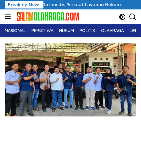
Langsung
 Optimistis Perkuat Layanan Hukum
Breaking News
Dukcapil Ungkap Tr
ke
konten
NASIONAL
PERISTIWA
HUKUM
POLITIK
OLAHRAGA
LIFE