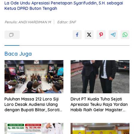
La Ode Undu Apresiasi Penetapan Syarifuddin, S.H. sebagai
Ketua DPRD Buton Tengah
Penulis: ANDI HARDIMAN M
Editor: SNF
Baca Juga
Puluhan Massa 212 Loro Siji
Dirut PT Kuala Tuha Sejati
Loro Desak Audiensi Ulang
Apresiasi Teuku Raja Yordan
dengan Bupati Blitar, Soroti
Habib Raih Gelar Magister
Jalan Rusak hingga Polusi
Terapan IPDN
Tambang Pasir