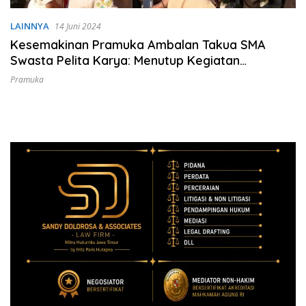
LAINNYA
14 Juni 2024
Kesemakinan Pramuka Ambalan Takua SMA
Swasta Pelita Karya: Menutup Kegiatan
Kepramukaan Tahun Ajaran 2023-2024 dan
Pramuka
Melantik DKA yang Baru