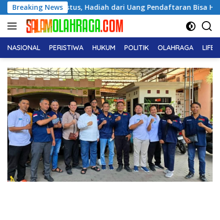
Langsung
a 17 Agustus, Hadiah dari Uang Pendaftaran Bisa Haram
Breaking News
ke
konten
NASIONAL
PERISTIWA
HUKUM
POLITIK
OLAHRAGA
LIFE