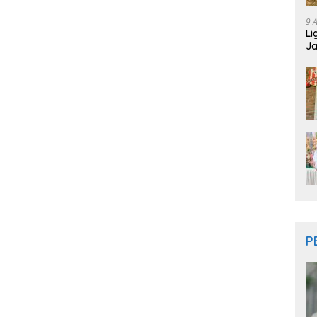
9 
Li
Ja
RI
P