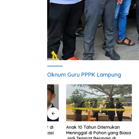
Oknum Guru PPPK Lampung
Akses Ja
di Bawah Umur di
Anak 10 Tahun Ditemukan
Dialihka
Ajukan Dispensasi
Meninggal di Pohon yang Biasa
Pastika
 Juli 2026
Jadi Tempat Bermain di