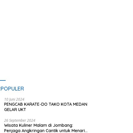
am
H
RPOPULER
10 Juni 2024
PENGCAB KARATE-DO TAKO KOTA MEDAN
GELAR UKT
26 September 2024
Wisata Kuliner Malam di Jombang:
Penjaga Angkringan Cantik untuk Menarik