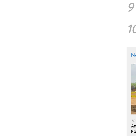
9
1
N
10
An
Po