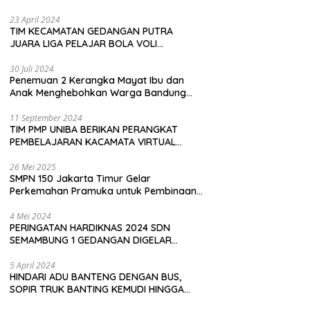
Pembeli
23 April 2024
TIM KECAMATAN GEDANGAN PUTRA
JUARA LIGA PELAJAR BOLA VOLI
KAWEDANAN UTARA
30 Juli 2024
Penemuan 2 Kerangka Mayat Ibu dan
Anak Menghebohkan Warga Bandung
Barat
11 September 2024
TIM PMP UNIBA BERIKAN PERANGKAT
PEMBELAJARAN KACAMATA VIRTUAL
REALITY (VR) SDN KADUBEURUK CIOMAS
SERANG
26 Mei 2025
SMPN 150 Jakarta Timur Gelar
Perkemahan Pramuka untuk Pembinaan
Karakter Siswa
4 Mei 2024
PERINGATAN HARDIKNAS 2024 SDN
SEMAMBUNG 1 GEDANGAN DIGELAR
SEDERHANA NAMUN MERIAH
5 April 2024
HINDARI ADU BANTENG DENGAN BUS,
SOPIR TRUK BANTING KEMUDI HINGGA
TERGULING