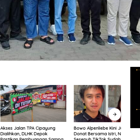
lan TPA Cipayung
MUI 
Bowo Alpenliebe Kini Jualan
n, DLHK Depok
Paka
Donat Bersama Istri, Netizen:
n Pembuangan Sampah
dala
Sesepuh TikTok Sudah Dewasa