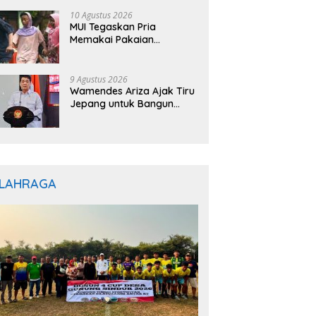
ampung Utara
10 Agustus 2026
MUI Tegaskan Pria
Memakai Pakaian
Menyerupai Wanita dalam
Karnaval Hukumnya
Haram
9 Agustus 2026
Wamendes Ariza Ajak Tiru
Jepang untuk Bangun
Desa Tangguh Bencana
LAHRAGA