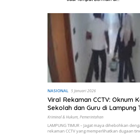
Tetap Be
Lampung Utara
NASIONAL
5 Januari 2026
Viral Rekaman CCTV: Oknum K
Sekolah dan Guru di Lampung 
Diduga Ngamar di Hotel
Kriminal & Hukum
,
Pemerintahan
LAMPUNG TIMUR – Jagat maya dihebohkan deng
rekaman CCTV yang memperlihatkan dugaan tin