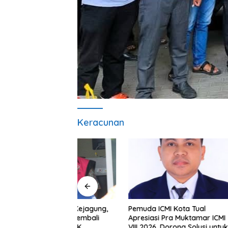
Keracunan
Pemuda ICMI Kota Tual
Pendiri N
 Jam di Kejagung,
Apresiasi Pra Muktamar ICMI
Advokat 
ansyah Kembali
VIII 2026, Dorong Solusi untuk
Dunia H
utan KPK