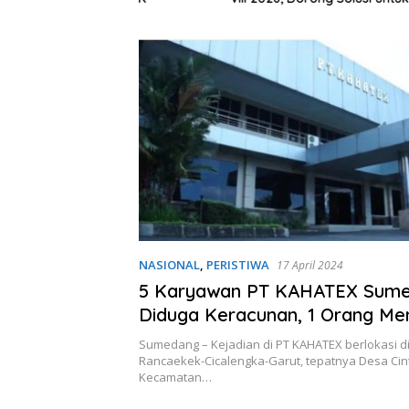
Provinsi Kepulauan
NASIONAL
,
PERISTIWA
17 April 2024
5 Karyawan PT KAHATEX Sum
Diduga Keracunan, 1 Orang Me
Dunia, 4 Orang Lainnya Dirawa
Sumedang – Kejadian di PT KAHATEX berlokasi di
Rancaekek-Cicalengka-Garut, tepatnya Desa Cin
Kecamatan…