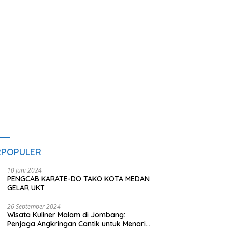
Jalan Rusak hingga Polusi
T
Tambang Pasir
RPOPULER
10 Juni 2024
PENGCAB KARATE-DO TAKO KOTA MEDAN
GELAR UKT
26 September 2024
Wisata Kuliner Malam di Jombang:
Penjaga Angkringan Cantik untuk Menarik