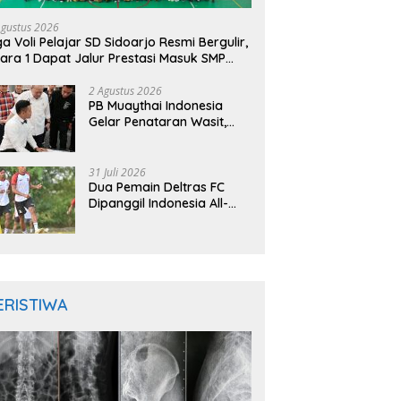
Agustus 2026
ga Voli Pelajar SD Sidoarjo Resmi Bergulir,
ara 1 Dapat Jalur Prestasi Masuk SMP
geri
2 Agustus 2026
PB Muaythai Indonesia
Gelar Penataran Wasit,
Juri, dan Pelatih, Hadirkan
Empat Instruktur IFMA
31 Juli 2026
Dua Pemain Deltras FC
Dipanggil Indonesia All-
Star Hadapi Aston Villa,
Siap Timba Pengalaman
ERISTIWA