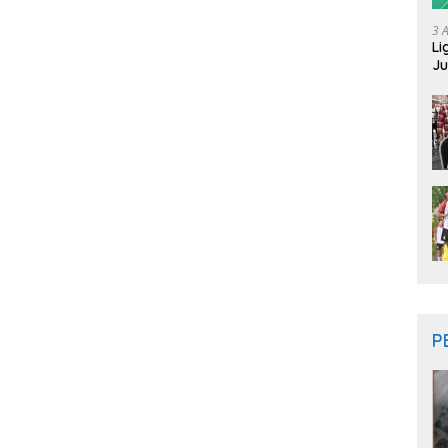
3 
Li
Ju
Ne
P