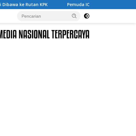
Pemuda ICMI Kota Tual Apresiasi Pra Muktamar ICMI VIII 