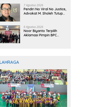
7 Agustus 2026
Pendiri No Viral No Justice,
Advokat M. Sholeh Tutup
Usia, Dunia Hukum
Berduka
6 Agustus 2026
Noor Biyanto Terpilih
Aklamasi Pimpin BPC
PERADIN Magetan, Bupati
Nanik Optimistis Perkuat
Layanan Hukum
LAHRAGA