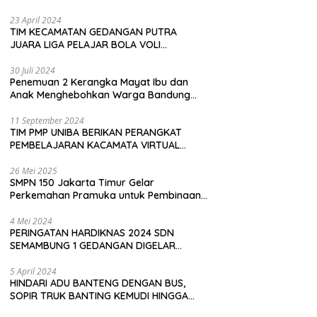
Pembeli
23 April 2024
TIM KECAMATAN GEDANGAN PUTRA
JUARA LIGA PELAJAR BOLA VOLI
KAWEDANAN UTARA
30 Juli 2024
Penemuan 2 Kerangka Mayat Ibu dan
Anak Menghebohkan Warga Bandung
Barat
11 September 2024
TIM PMP UNIBA BERIKAN PERANGKAT
PEMBELAJARAN KACAMATA VIRTUAL
REALITY (VR) SDN KADUBEURUK CIOMAS
SERANG
26 Mei 2025
SMPN 150 Jakarta Timur Gelar
Perkemahan Pramuka untuk Pembinaan
Karakter Siswa
4 Mei 2024
PERINGATAN HARDIKNAS 2024 SDN
SEMAMBUNG 1 GEDANGAN DIGELAR
SEDERHANA NAMUN MERIAH
5 April 2024
HINDARI ADU BANTENG DENGAN BUS,
SOPIR TRUK BANTING KEMUDI HINGGA
TERGULING