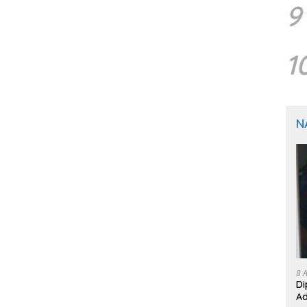
9
1
N
8 
Di
Ad