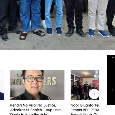
o Viral No Justice,
Noor Biyanto Terpilih Aklamasi
Dukc
M. Sholeh Tutup Usia,
Pimpin BPC PERADIN Magetan,
Anak
ukum Berduka
Bupati Nanik Optimistis Perkuat
Artis