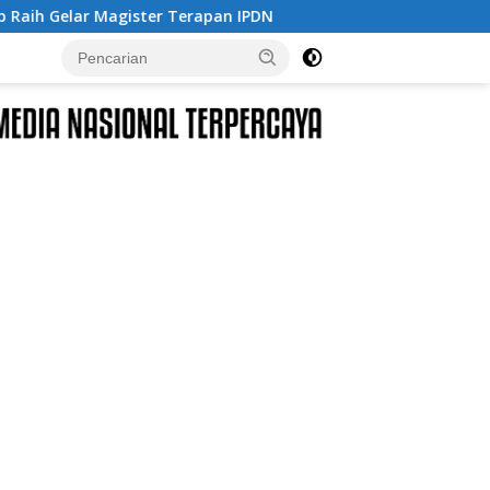
rapan IPDN
INTI PC Jombang dan PK Margo Langgeng Lu