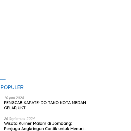
s
A
RPOPULER
10 Juni 2024
PENGCAB KARATE-DO TAKO KOTA MEDAN
GELAR UKT
26 September 2024
Wisata Kuliner Malam di Jombang:
Penjaga Angkringan Cantik untuk Menarik