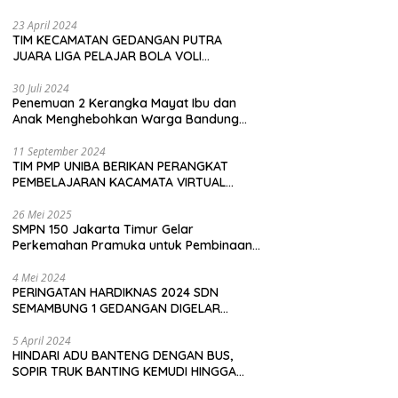
Pembeli
23 April 2024
TIM KECAMATAN GEDANGAN PUTRA
JUARA LIGA PELAJAR BOLA VOLI
KAWEDANAN UTARA
30 Juli 2024
Penemuan 2 Kerangka Mayat Ibu dan
Anak Menghebohkan Warga Bandung
Barat
11 September 2024
TIM PMP UNIBA BERIKAN PERANGKAT
PEMBELAJARAN KACAMATA VIRTUAL
REALITY (VR) SDN KADUBEURUK CIOMAS
SERANG
26 Mei 2025
SMPN 150 Jakarta Timur Gelar
Perkemahan Pramuka untuk Pembinaan
Karakter Siswa
4 Mei 2024
PERINGATAN HARDIKNAS 2024 SDN
SEMAMBUNG 1 GEDANGAN DIGELAR
SEDERHANA NAMUN MERIAH
5 April 2024
HINDARI ADU BANTENG DENGAN BUS,
SOPIR TRUK BANTING KEMUDI HINGGA
TERGULING