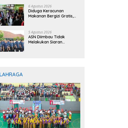
diakan Makan dan Minum Gratis untuk
asyarakat
6 Agustus 2026
Diduga Keracunan
Makanan Bergizi Gratis,
Ratusan Pelajar di
Jayapura Jalani
Perawatan
5 Agustus 2026
ASN Diimbau Tidak
Melakukan Siaran
Langsung di Media Sosial
Saat Jam Kerja
LAHRAGA