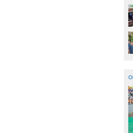
Se
M
O