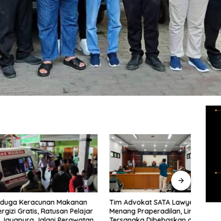
Keracunan Makanan
Tim Advokat SATA Lawyers
Sapu 
ratis, Ratusan Pelajar
Menang Praperadilan, Lima
Nark
ura Jalani Perawatan
Tersangka Dibebaskan dari
Aman