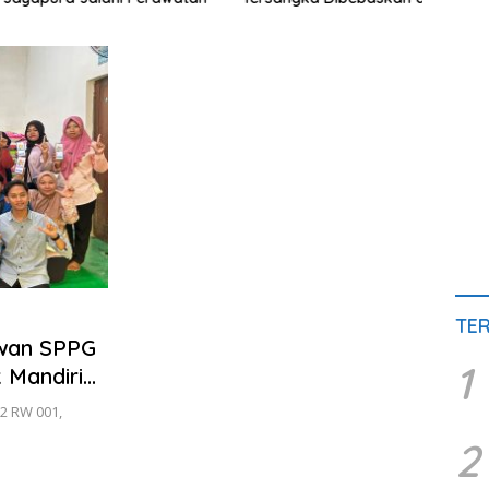
Lapas Meulaboh
Agat
TE
awan SPPG
1
 Mandiri
2 RW 001,
2