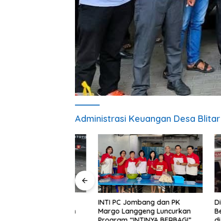
Administrasi Keuangan Desa Blitar
la Tuha Sejati
Diduga 
INTI PC Jombang dan PK
euku Raja Yordan
Bergizi G
Margo Langgeng Luncurkan
elar Magister
di Jayap
Program “INTINYA BERBAGI”,