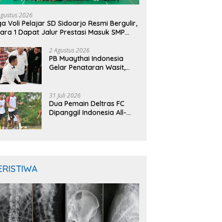
Agustus 2026
ga Voli Pelajar SD Sidoarjo Resmi Bergulir,
ara 1 Dapat Jalur Prestasi Masuk SMP
geri
2 Agustus 2026
PB Muaythai Indonesia
Gelar Penataran Wasit,
Juri, dan Pelatih, Hadirkan
Empat Instruktur IFMA
31 Juli 2026
Dua Pemain Deltras FC
Dipanggil Indonesia All-
Star Hadapi Aston Villa,
Siap Timba Pengalaman
ERISTIWA