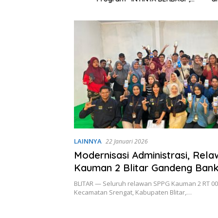
N
Sediakan Makan dan Minum
Gratis untuk Masyarakat
LAINNYA
22 Januari 2026
Modernisasi Administrasi, Rel
Kauman 2 Blitar Gandeng Bank
untuk Digitalisasi Penggajian
BLITAR — Seluruh relawan SPPG Kauman 2 RT 00
Kecamatan Srengat, Kabupaten Blitar,…