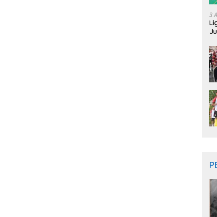
3 
Li
Ju
Ne
P