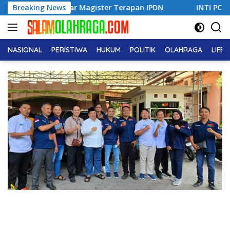
Langsung
h Gelar Magister Terapan IPDN
Breaking News
INTI PC Jombang dan PK
ke
konten
NASIONAL
PERISTIWA
HUKUM
POLITIK
OLAHRAGA
LIFE