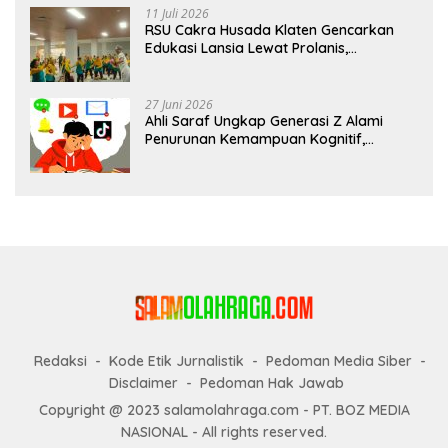
11 Juli 2026
RSU Cakra Husada Klaten Gencarkan
Edukasi Lansia Lewat Prolanis,
Waspadai Diabetes dan Hipertensi
sebagai “Silent Killer”
27 Juni 2026
Ahli Saraf Ungkap Generasi Z Alami
Penurunan Kemampuan Kognitif,
Paparan Layar Disebut Jadi Pemicu
Utama
Redaksi
Kode Etik Jurnalistik
Pedoman Media Siber
Disclaimer
Pedoman Hak Jawab
Copyright @ 2023 salamolahraga.com - PT. BOZ MEDIA
NASIONAL - All rights reserved.