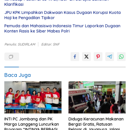
Klarifikasi
JPU KPK Limpahkan Dakwaan Kasus Dugaan Korupsi Kuota
Haji ke Pengadilan Tipikor
Pemuda dan Mahasiswa Indonesia Timur Laporkan Dugaan
Konten Rasis ke Siber Mabes Polri
Penulis: SUDIRLAM
Editor: SNF
Baca Juga
INTI PC Jombang dan PK
Diduga Keracunan Makanan
Margo Langgeng Luncurkan
Bergizi Gratis, Ratusan
Program “INTINYA BERBAGI”,
Pelajar di Jayapura Jalani