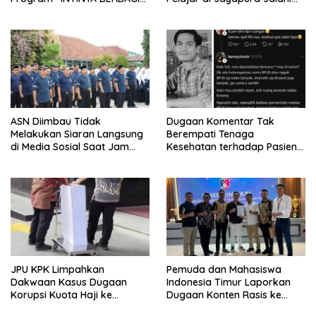
Sediakan Makan dan Minum
Perawatan
Gratis untuk Masyarakat
ASN Diimbau Tidak
Dugaan Komentar Tak
Melakukan Siaran Langsung
Berempati Tenaga
di Media Sosial Saat Jam
Kesehatan terhadap Pasien
Kerja
BPJS Viral, RSUP Dr. Sardjito
Lakukan Klarifikasi
JPU KPK Limpahkan
Pemuda dan Mahasiswa
Dakwaan Kasus Dugaan
Indonesia Timur Laporkan
Korupsi Kuota Haji ke
Dugaan Konten Rasis ke
Pengadilan Tipikor
Siber Mabes Polri