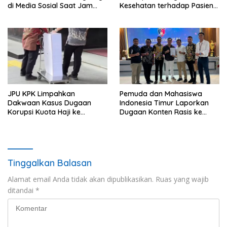
di Media Sosial Saat Jam
Kesehatan terhadap Pasien
Kerja
BPJS Viral, RSUP Dr. Sardjito
Lakukan Klarifikasi
JPU KPK Limpahkan
Pemuda dan Mahasiswa
Dakwaan Kasus Dugaan
Indonesia Timur Laporkan
Korupsi Kuota Haji ke
Dugaan Konten Rasis ke
Pengadilan Tipikor
Siber Mabes Polri
Tinggalkan Balasan
Alamat email Anda tidak akan dipublikasikan.
Ruas yang wajib
ditandai
*