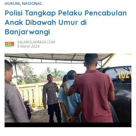
HUKUM
,
NASIONAL
Polisi Tangkap Pelaku Pencabulan
Anak Dibawah Umur di
Banjarwangi
SALAMOLAHRAGA.COM
8 Maret 2024