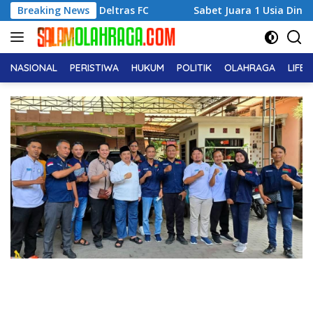
Langsung
tuk Deltras FC
Breaking News
Sabet Juara 1 Usia Dini, Adena Zahra F
ke
konten
NASIONAL
PERISTIWA
HUKUM
POLITIK
OLAHRAGA
LIFE