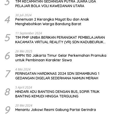
3
TIM KECAMATAN GEDANGAN PUTRA JUARA LIGA
PELAJAR BOLA VOLI KAWEDANAN UTARA
4
30 Juli 2024
Penemuan 2 Kerangka Mayat Ibu dan Anak
Menghebohkan Warga Bandung Barat
5
11 September 2024
TIM PMP UNIBA BERIKAN PERANGKAT PEMBELAJARAN
KACAMATA VIRTUAL REALITY (VR) SDN KADUBEURUK
CIOMAS SERANG
6
26 Mei 2025
SMPN 150 Jakarta Timur Gelar Perkemahan Pramuka
untuk Pembinaan Karakter Siswa
7
4 Mei 2024
PERINGATAN HARDIKNAS 2024 SDN SEMAMBUNG 1
GEDANGAN DIGELAR SEDERHANA NAMUN MERIAH
8
5 April 2024
HINDARI ADU BANTENG DENGAN BUS, SOPIR TRUK
BANTING KEMUDI HINGGA TERGULING
9
20 Mei 2024
Menantu Jokowi Resmi Gabung Partai Gerindra