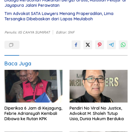
Diduga Keracunan Makanan Bergizi Gratis, Ratusan Pelajar di
Jayapura Jalani Perawatan
Tim Advokat SATA Lawyers Menang Praperadilan, Lima
Tersangka Dibebaskan dari Lapas Meulaboh
Penulis: IIS CAHYA SUMIRAT
Editor: SNF
Baca Juga
Diperiksa 6 Jam di Kejagung,
Pendiri No Viral No Justice,
Febrie Adriansyah Kembali
Advokat M. Sholeh Tutup
Dibawa ke Rutan KPK
Usia, Dunia Hukum Berduka