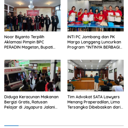
Noor Biyanto Terpilih
INTI PC Jombang dan PK
Aklamasi Pimpin BPC
Margo Langgeng Luncurkan
PERADIN Magetan, Bupati
Program “INTINYA BERBAGI”,
Nanik Optimistis Perkuat
Sediakan Makan dan Minum
Layanan Hukum
Gratis untuk Masyarakat
Diduga Keracunan Makanan
Tim Advokat SATA Lawyers
Bergizi Gratis, Ratusan
Menang Praperadilan, Lima
Pelajar di Jayapura Jalani
Tersangka Dibebaskan dari
Perawatan
Lapas Meulaboh