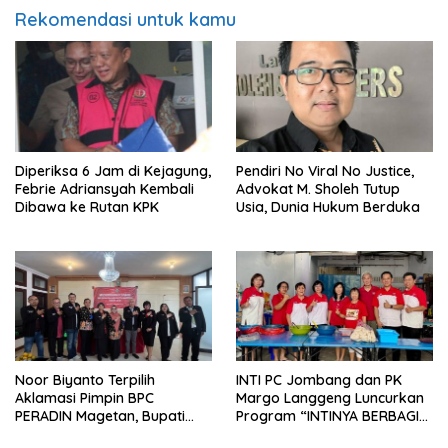
Rekomendasi untuk kamu
Diperiksa 6 Jam di Kejagung,
Pendiri No Viral No Justice,
Febrie Adriansyah Kembali
Advokat M. Sholeh Tutup
Dibawa ke Rutan KPK
Usia, Dunia Hukum Berduka
Noor Biyanto Terpilih
INTI PC Jombang dan PK
Aklamasi Pimpin BPC
Margo Langgeng Luncurkan
PERADIN Magetan, Bupati
Program “INTINYA BERBAGI”,
Nanik Optimistis Perkuat
Sediakan Makan dan Minum