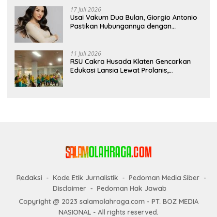
17 Juli 2026
Usai Vakum Dua Bulan, Giorgio Antonio
Pastikan Hubungannya dengan
Sarwendah Baik-baik Saja
11 Juli 2026
RSU Cakra Husada Klaten Gencarkan
Edukasi Lansia Lewat Prolanis,
Waspadai Diabetes dan Hipertensi
sebagai “Silent Killer”
Redaksi
Kode Etik Jurnalistik
Pedoman Media Siber
Disclaimer
Pedoman Hak Jawab
Copyright @ 2023 salamolahraga.com - PT. BOZ MEDIA
NASIONAL - All rights reserved.