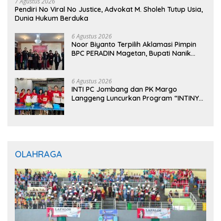
7 Agustus 2026
Pendiri No Viral No Justice, Advokat M. Sholeh Tutup Usia,
Dunia Hukum Berduka
6 Agustus 2026
Noor Biyanto Terpilih Aklamasi Pimpin
BPC PERADIN Magetan, Bupati Nanik
Optimistis Perkuat Layanan Hukum
6 Agustus 2026
INTI PC Jombang dan PK Margo
Langgeng Luncurkan Program “INTINYA
BERBAGI”, Sediakan Makan dan Minum
Gratis untuk Masyarakat
OLAHRAGA