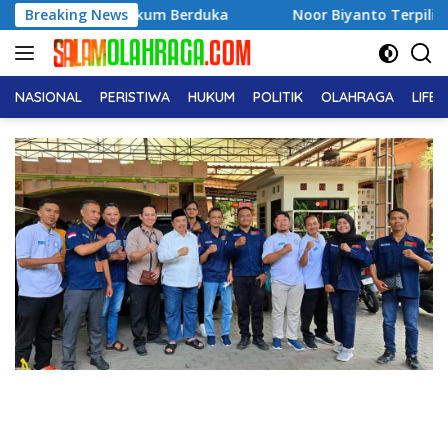
Langsung
ia Hukum Berduka
Breaking News
Noor Biyanto Terpilih Aklamasi Pimp
ke
konten
NASIONAL
PERISTIWA
HUKUM
POLITIK
OLAHRAGA
LIFE