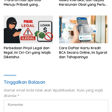
Transformasi Spiritual
Risiko Interaksi, dan Gejala
Menuju Pribadi yang
Keracunan Obat yang Perlu
Bertakwa
Diwaspadai
Perbedaan Pinjol Legal dan
Cara Daftar Kartu Kredit
Ilegal, Ini Ciri-Ciri yang Wajib
BCA Secara Online, Ini Syarat
Diketahui
dan Tahapannya
Tinggalkan Balasan
Alamat email Anda tidak akan dipublikasikan.
Ruas yang wajib
ditandai
*