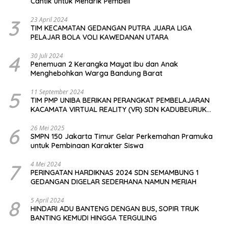
Cantik untuk Menarik Pembeli
3
23 April 2024
TIM KECAMATAN GEDANGAN PUTRA JUARA LIGA
PELAJAR BOLA VOLI KAWEDANAN UTARA
4
30 Juli 2024
Penemuan 2 Kerangka Mayat Ibu dan Anak
Menghebohkan Warga Bandung Barat
5
11 September 2024
TIM PMP UNIBA BERIKAN PERANGKAT PEMBELAJARAN
KACAMATA VIRTUAL REALITY (VR) SDN KADUBEURUK
CIOMAS SERANG
6
26 Mei 2025
SMPN 150 Jakarta Timur Gelar Perkemahan Pramuka
untuk Pembinaan Karakter Siswa
7
4 Mei 2024
PERINGATAN HARDIKNAS 2024 SDN SEMAMBUNG 1
GEDANGAN DIGELAR SEDERHANA NAMUN MERIAH
8
5 April 2024
HINDARI ADU BANTENG DENGAN BUS, SOPIR TRUK
BANTING KEMUDI HINGGA TERGULING