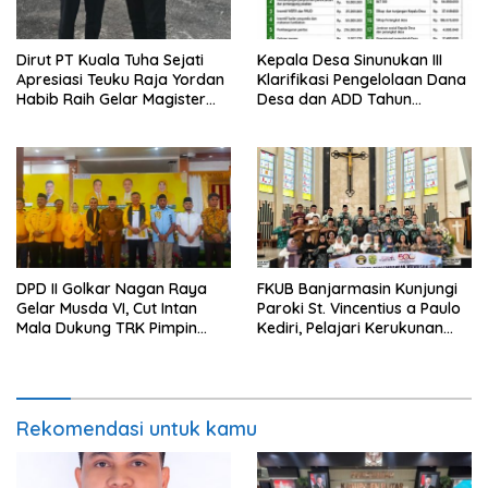
Dirut PT Kuala Tuha Sejati
Kepala Desa Sinunukan III
Apresiasi Teuku Raja Yordan
Klarifikasi Pengelolaan Dana
Habib Raih Gelar Magister
Desa dan ADD Tahun
Terapan IPDN
Anggaran 2025
DPD II Golkar Nagan Raya
FKUB Banjarmasin Kunjungi
Gelar Musda VI, Cut Intan
Paroki St. Vincentius a Paulo
Mala Dukung TRK Pimpin
Kediri, Pelajari Kerukunan
Partai
Umat Beragama
Rekomendasi untuk kamu