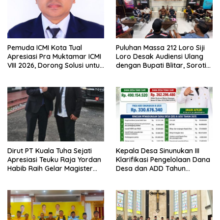
Pemuda ICMI Kota Tual
Puluhan Massa 212 Loro Siji
Apresiasi Pra Muktamar ICMI
Loro Desak Audiensi Ulang
VIII 2026, Dorong Solusi untuk
dengan Bupati Blitar, Soroti
Provinsi Kepulauan
Jalan Rusak hingga Polusi
Tambang Pasir
Dirut PT Kuala Tuha Sejati
Kepala Desa Sinunukan III
Apresiasi Teuku Raja Yordan
Klarifikasi Pengelolaan Dana
Habib Raih Gelar Magister
Desa dan ADD Tahun
Terapan IPDN
Anggaran 2025