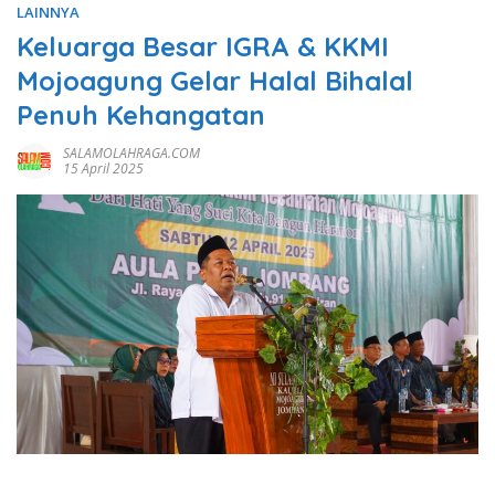
LAINNYA
Keluarga Besar IGRA & KKMI
Mojoagung Gelar Halal Bihalal
Penuh Kehangatan
SALAMOLAHRAGA.COM
15 April 2025