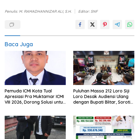
Penulis: M. RAMADHANNIZAR ALI, S.H.
Editor: SNF
Baca Juga
Pemuda ICMI Kota Tual
Puluhan Massa 212 Loro Siji
Apresiasi Pra Muktamar ICMI
Loro Desak Audiensi Ulang
VIII 2026, Dorong Solusi untuk
dengan Bupati Blitar, Soroti
Provinsi Kepulauan
Jalan Rusak hingga Polusi
Tambang Pasir