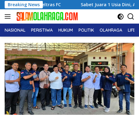
Langsung
Deltras FC
Breaking News
Sabet Juara 1 Usia Dini, Adena Zahra Frans
ke
konten
NASIONAL
PERISTIWA
HUKUM
POLITIK
OLAHRAGA
LIFE