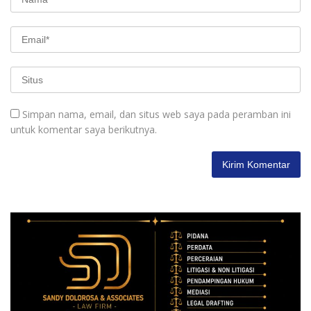
Simpan nama, email, dan situs web saya pada peramban ini
untuk komentar saya berikutnya.