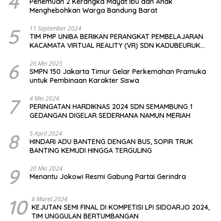
4
Penemuan 2 Kerangka Mayat Ibu dan Anak
Menghebohkan Warga Bandung Barat
5
11 September 2024
TIM PMP UNIBA BERIKAN PERANGKAT PEMBELAJARAN
KACAMATA VIRTUAL REALITY (VR) SDN KADUBEURUK
CIOMAS SERANG
6
26 Mei 2025
SMPN 150 Jakarta Timur Gelar Perkemahan Pramuka
untuk Pembinaan Karakter Siswa
7
4 Mei 2024
PERINGATAN HARDIKNAS 2024 SDN SEMAMBUNG 1
GEDANGAN DIGELAR SEDERHANA NAMUN MERIAH
8
5 April 2024
HINDARI ADU BANTENG DENGAN BUS, SOPIR TRUK
BANTING KEMUDI HINGGA TERGULING
9
20 Mei 2024
Menantu Jokowi Resmi Gabung Partai Gerindra
10
6 Maret 2024
KEJUTAN SEMI FINAL DI KOMPETISI LPI SIDOARJO 2024,
TIM UNGGULAN BERTUMBANGAN