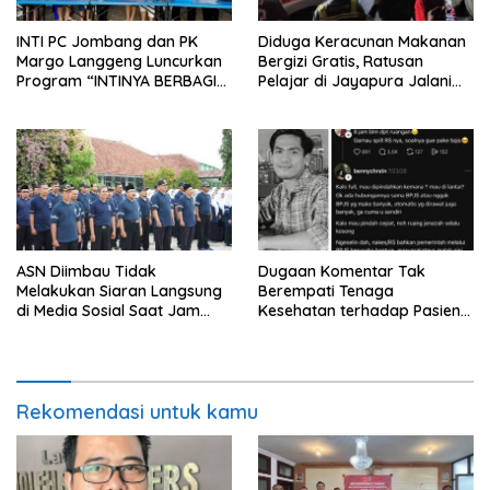
INTI PC Jombang dan PK
Diduga Keracunan Makanan
Margo Langgeng Luncurkan
Bergizi Gratis, Ratusan
Program “INTINYA BERBAGI”,
Pelajar di Jayapura Jalani
Sediakan Makan dan Minum
Perawatan
Gratis untuk Masyarakat
ASN Diimbau Tidak
Dugaan Komentar Tak
Melakukan Siaran Langsung
Berempati Tenaga
di Media Sosial Saat Jam
Kesehatan terhadap Pasien
Kerja
BPJS Viral, RSUP Dr. Sardjito
Lakukan Klarifikasi
Rekomendasi untuk kamu