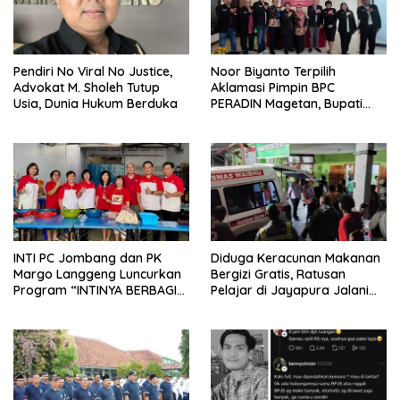
Pendiri No Viral No Justice,
Noor Biyanto Terpilih
Advokat M. Sholeh Tutup
Aklamasi Pimpin BPC
Usia, Dunia Hukum Berduka
PERADIN Magetan, Bupati
Nanik Optimistis Perkuat
Layanan Hukum
INTI PC Jombang dan PK
Diduga Keracunan Makanan
Margo Langgeng Luncurkan
Bergizi Gratis, Ratusan
Program “INTINYA BERBAGI”,
Pelajar di Jayapura Jalani
Sediakan Makan dan Minum
Perawatan
Gratis untuk Masyarakat