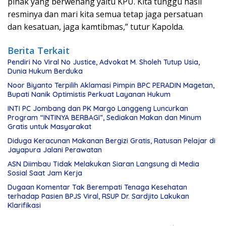
pihak yang berwenang yaitu KPU. Kita tunggu hasil
resminya dan mari kita semua tetap jaga persatuan
dan kesatuan, jaga kamtibmas,” tutur Kapolda.
Berita Terkait
Pendiri No Viral No Justice, Advokat M. Sholeh Tutup Usia,
Dunia Hukum Berduka
Noor Biyanto Terpilih Aklamasi Pimpin BPC PERADIN Magetan,
Bupati Nanik Optimistis Perkuat Layanan Hukum
INTI PC Jombang dan PK Margo Langgeng Luncurkan
Program “INTINYA BERBAGI”, Sediakan Makan dan Minum
Gratis untuk Masyarakat
Diduga Keracunan Makanan Bergizi Gratis, Ratusan Pelajar di
Jayapura Jalani Perawatan
ASN Diimbau Tidak Melakukan Siaran Langsung di Media
Sosial Saat Jam Kerja
Dugaan Komentar Tak Berempati Tenaga Kesehatan
terhadap Pasien BPJS Viral, RSUP Dr. Sardjito Lakukan
Klarifikasi