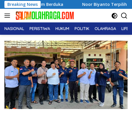
Langsung
Hukum Berduka
Breaking News
Noor Biyanto Terpilih Aklamasi Pimpin 
ke
konten
NASIONAL
PERISTIWA
HUKUM
POLITIK
OLAHRAGA
LIFE