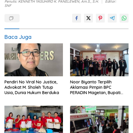
Penulis: KENNETH YASUHIRO K. PANELEWEN, Am.S., S.H.
Editor:
SNF
Baca Juga
Pendiri No Viral No Justice,
Noor Biyanto Terpilih
Advokat M. Sholeh Tutup
Aklamasi Pimpin BPC
Usia, Dunia Hukum Berduka
PERADIN Magetan, Bupati
Nanik Optimistis Perkuat
Layanan Hukum