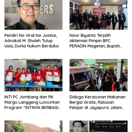
Pendiri No Viral No Justice,
Noor Biyanto Terpilih
Advokat M. Sholeh Tutup
Aklamasi Pimpin BPC
Usia, Dunia Hukum Berduka
PERADIN Magetan, Bupati
Nanik Optimistis Perkuat
Layanan Hukum
INTI PC Jombang dan PK
Diduga Keracunan Makanan
Margo Langgeng Luncurkan
Bergizi Gratis, Ratusan
Program “INTINYA BERBAGI”,
Pelajar di Jayapura Jalani
Sediakan Makan dan Minum
Perawatan
Gratis untuk Masyarakat