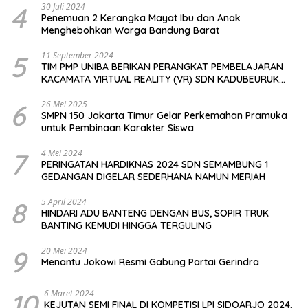
4
30 Juli 2024
Penemuan 2 Kerangka Mayat Ibu dan Anak
Menghebohkan Warga Bandung Barat
5
11 September 2024
TIM PMP UNIBA BERIKAN PERANGKAT PEMBELAJARAN
KACAMATA VIRTUAL REALITY (VR) SDN KADUBEURUK
CIOMAS SERANG
6
26 Mei 2025
SMPN 150 Jakarta Timur Gelar Perkemahan Pramuka
untuk Pembinaan Karakter Siswa
7
4 Mei 2024
PERINGATAN HARDIKNAS 2024 SDN SEMAMBUNG 1
GEDANGAN DIGELAR SEDERHANA NAMUN MERIAH
8
5 April 2024
HINDARI ADU BANTENG DENGAN BUS, SOPIR TRUK
BANTING KEMUDI HINGGA TERGULING
9
20 Mei 2024
Menantu Jokowi Resmi Gabung Partai Gerindra
10
6 Maret 2024
KEJUTAN SEMI FINAL DI KOMPETISI LPI SIDOARJO 2024,