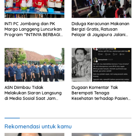
INTI PC Jombang dan PK
Diduga Keracunan Makanan
Margo Langgeng Luncurkan
Bergizi Gratis, Ratusan
Program “INTINYA BERBAGI”,
Pelajar di Jayapura Jalani
Sediakan Makan dan Minum
Perawatan
Gratis untuk Masyarakat
ASN Diimbau Tidak
Dugaan Komentar Tak
Melakukan Siaran Langsung
Berempati Tenaga
di Media Sosial Saat Jam
Kesehatan terhadap Pasien
Kerja
BPJS Viral, RSUP Dr. Sardjito
Lakukan Klarifikasi
Rekomendasi untuk kamu