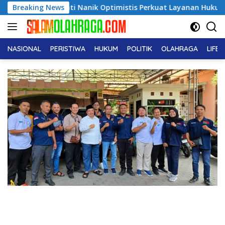
Langsung
ti Nanik Optimistis Perkuat Layanan Hukum
Breaking News
Dukcapil 
ke
konten
NASIONAL
PERISTIWA
HUKUM
POLITIK
OLAHRAGA
LIFE