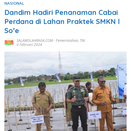
NASIONAL
Dandim Hadiri Penanaman Cabai
Perdana di Lahan Praktek SMKN l
So’e
SALAMOLAHRAGA.COM
-
Pemerintahan
,
TNI
6 Februari 2024