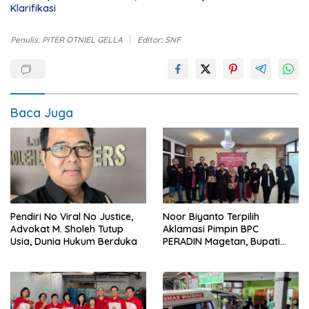
Klarifikasi
Penulis: PITER OTNIEL GELLA
Editor: SNF
Baca Juga
Pendiri No Viral No Justice,
Noor Biyanto Terpilih
Advokat M. Sholeh Tutup
Aklamasi Pimpin BPC
Usia, Dunia Hukum Berduka
PERADIN Magetan, Bupati
Nanik Optimistis Perkuat
Layanan Hukum