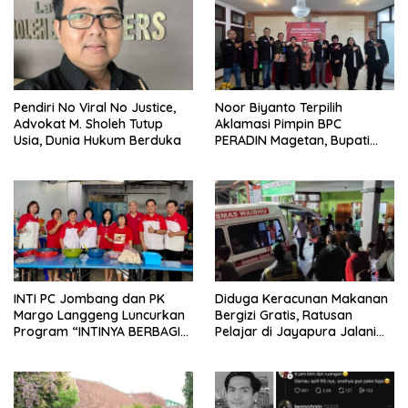
Pendiri No Viral No Justice,
Noor Biyanto Terpilih
Advokat M. Sholeh Tutup
Aklamasi Pimpin BPC
Usia, Dunia Hukum Berduka
PERADIN Magetan, Bupati
Nanik Optimistis Perkuat
Layanan Hukum
INTI PC Jombang dan PK
Diduga Keracunan Makanan
Margo Langgeng Luncurkan
Bergizi Gratis, Ratusan
Program “INTINYA BERBAGI”,
Pelajar di Jayapura Jalani
Sediakan Makan dan Minum
Perawatan
Gratis untuk Masyarakat