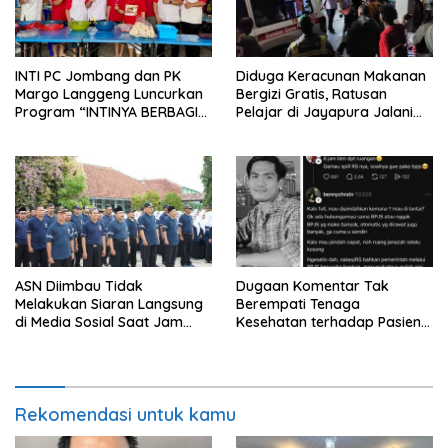
INTI PC Jombang dan PK
Diduga Keracunan Makanan
Margo Langgeng Luncurkan
Bergizi Gratis, Ratusan
Program “INTINYA BERBAGI”,
Pelajar di Jayapura Jalani
Sediakan Makan dan Minum
Perawatan
Gratis untuk Masyarakat
ASN Diimbau Tidak
Dugaan Komentar Tak
Melakukan Siaran Langsung
Berempati Tenaga
di Media Sosial Saat Jam
Kesehatan terhadap Pasien
Kerja
BPJS Viral, RSUP Dr. Sardjito
Lakukan Klarifikasi
Rekomendasi untuk kamu