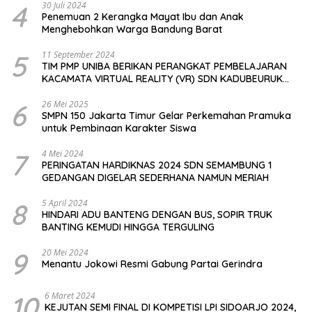
4
30 Juli 2024
Penemuan 2 Kerangka Mayat Ibu dan Anak
Menghebohkan Warga Bandung Barat
5
11 September 2024
TIM PMP UNIBA BERIKAN PERANGKAT PEMBELAJARAN
KACAMATA VIRTUAL REALITY (VR) SDN KADUBEURUK
CIOMAS SERANG
6
26 Mei 2025
SMPN 150 Jakarta Timur Gelar Perkemahan Pramuka
untuk Pembinaan Karakter Siswa
7
4 Mei 2024
PERINGATAN HARDIKNAS 2024 SDN SEMAMBUNG 1
GEDANGAN DIGELAR SEDERHANA NAMUN MERIAH
8
5 April 2024
HINDARI ADU BANTENG DENGAN BUS, SOPIR TRUK
BANTING KEMUDI HINGGA TERGULING
9
20 Mei 2024
Menantu Jokowi Resmi Gabung Partai Gerindra
10
6 Maret 2024
KEJUTAN SEMI FINAL DI KOMPETISI LPI SIDOARJO 2024,