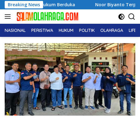
Langsung
a Hukum Berduka
Breaking News
Noor Biyanto Terpilih Aklamasi Pimpi
ke
konten
NASIONAL
PERISTIWA
HUKUM
POLITIK
OLAHRAGA
LIFE