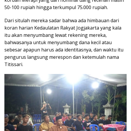
50-100 rupiah hingga terkumpul 75.000 rupiah.
Dari situlah mereka sadar bahwa ada himbauan dari
koran harian Kedaulatan Rakyat Jogjakarta yang kala
itu akan menyumbang lewat rekening mereka,
bahwasanya untuk menyumbang dana kecil atau
sebesar apapun harus ada identitasnya, dan waktu itu
pengurus langsung merespon dan ketemulah nama
Titissari.