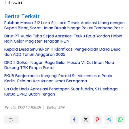
Titissari.
Berita Terkait
Puluhan Massa 212 Loro Siji Loro Desak Audiensi Ulang dengan
Bupati Blitar, Soroti Jalan Rusak hingga Polusi Tambang Pasir
Dirut PT Kuala Tuha Sejati Apresiasi Teuku Raja Yordan Habib
Raih Gelar Magister Terapan IPDN
Kepala Desa Sinunukan III Klarifikasi Pengelolaan Dana Desa
dan ADD Tahun Anggaran 2025
DPD II Golkar Nagan Raya Gelar Musda VI, Cut Intan Mala
Dukung TRK Pimpin Partai
FKUB Banjarmasin Kunjungi Paroki St. Vincentius a Paulo
Kediri, Pelajari Kerukunan Umat Beragama
La Ode Undu Apresiasi Penetapan Syarifuddin, S.H. sebagai
Ketua DPRD Buton Tengah
Penulis: EKO MARSUDI
Editor: SNF