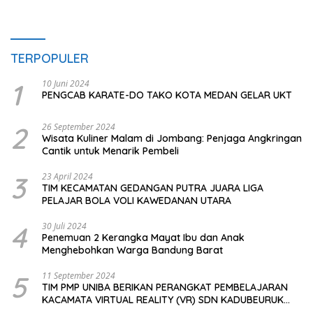
TERPOPULER
1
10 Juni 2024
PENGCAB KARATE-DO TAKO KOTA MEDAN GELAR UKT
2
26 September 2024
Wisata Kuliner Malam di Jombang: Penjaga Angkringan
Cantik untuk Menarik Pembeli
3
23 April 2024
TIM KECAMATAN GEDANGAN PUTRA JUARA LIGA
PELAJAR BOLA VOLI KAWEDANAN UTARA
4
30 Juli 2024
Penemuan 2 Kerangka Mayat Ibu dan Anak
Menghebohkan Warga Bandung Barat
5
11 September 2024
TIM PMP UNIBA BERIKAN PERANGKAT PEMBELAJARAN
KACAMATA VIRTUAL REALITY (VR) SDN KADUBEURUK
CIOMAS SERANG