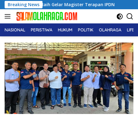
Langsung
b Raih Gelar Magister Terapan IPDN
Breaking News
INTI PC Jombang d
ke
konten
NASIONAL
PERISTIWA
HUKUM
POLITIK
OLAHRAGA
LIFE