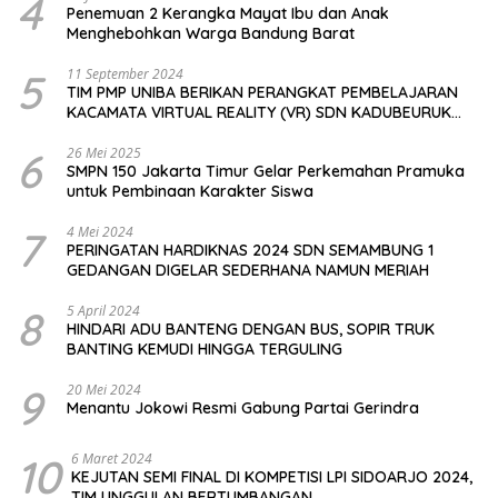
4
Penemuan 2 Kerangka Mayat Ibu dan Anak
Menghebohkan Warga Bandung Barat
5
11 September 2024
TIM PMP UNIBA BERIKAN PERANGKAT PEMBELAJARAN
KACAMATA VIRTUAL REALITY (VR) SDN KADUBEURUK
CIOMAS SERANG
6
26 Mei 2025
SMPN 150 Jakarta Timur Gelar Perkemahan Pramuka
untuk Pembinaan Karakter Siswa
7
4 Mei 2024
PERINGATAN HARDIKNAS 2024 SDN SEMAMBUNG 1
GEDANGAN DIGELAR SEDERHANA NAMUN MERIAH
8
5 April 2024
HINDARI ADU BANTENG DENGAN BUS, SOPIR TRUK
BANTING KEMUDI HINGGA TERGULING
9
20 Mei 2024
Menantu Jokowi Resmi Gabung Partai Gerindra
10
6 Maret 2024
KEJUTAN SEMI FINAL DI KOMPETISI LPI SIDOARJO 2024,
TIM UNGGULAN BERTUMBANGAN