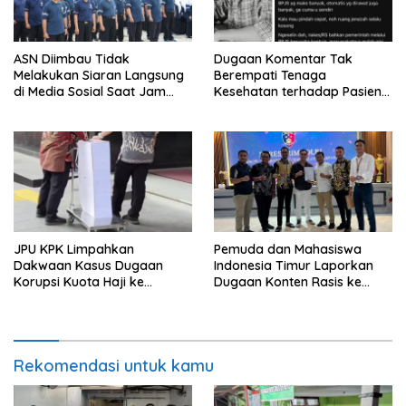
ASN Diimbau Tidak
Dugaan Komentar Tak
Melakukan Siaran Langsung
Berempati Tenaga
di Media Sosial Saat Jam
Kesehatan terhadap Pasien
Kerja
BPJS Viral, RSUP Dr. Sardjito
Lakukan Klarifikasi
JPU KPK Limpahkan
Pemuda dan Mahasiswa
Dakwaan Kasus Dugaan
Indonesia Timur Laporkan
Korupsi Kuota Haji ke
Dugaan Konten Rasis ke
Pengadilan Tipikor
Siber Mabes Polri
Rekomendasi untuk kamu