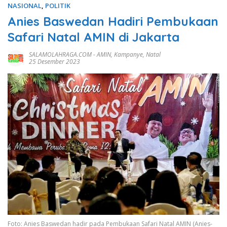
NASIONAL
,
POLITIK
Anies Baswedan Hadiri Pembukaan
Safari Natal AMIN di Jakarta
SALAMOLAHRAGA.COM
-
AMIN
,
Kampanye
,
Natal
25 Desember 2023
Foto: Anies Baswedan hadir pada Pembukaan Safari Natal AMIN (Anies-