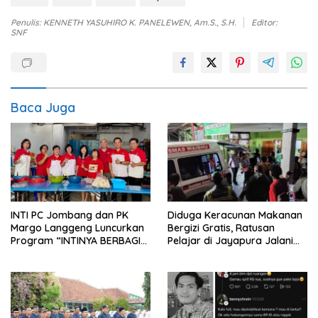
Penulis: KENNETH YASUHIRO K. PANELEWEN, Am.S., S.H.
Editor:
SNF
Baca Juga
INTI PC Jombang dan PK
Diduga Keracunan Makanan
Margo Langgeng Luncurkan
Bergizi Gratis, Ratusan
Program “INTINYA BERBAGI”,
Pelajar di Jayapura Jalani
Sediakan Makan dan Minum
Perawatan
Gratis untuk Masyarakat