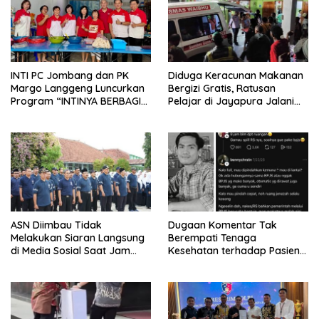
INTI PC Jombang dan PK
Diduga Keracunan Makanan
Margo Langgeng Luncurkan
Bergizi Gratis, Ratusan
Program “INTINYA BERBAGI”,
Pelajar di Jayapura Jalani
Sediakan Makan dan Minum
Perawatan
Gratis untuk Masyarakat
ASN Diimbau Tidak
Dugaan Komentar Tak
Melakukan Siaran Langsung
Berempati Tenaga
di Media Sosial Saat Jam
Kesehatan terhadap Pasien
Kerja
BPJS Viral, RSUP Dr. Sardjito
Lakukan Klarifikasi