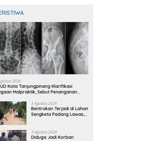
ERISTIWA
Agustus 2026
UD Kota Tanjungpinang Klarifikasi
gaan Malpraktik, Sebut Penanganan
sien Sesuai Standar Medis
3 Agustus 2026
Bentrokan Terjadi di Lahan
Sengketa Padang Lawas,
Kades Gunung Malintang
Mengaku Dianiaya dan
Diancam Oknum DPRD
3 Agustus 2026
Diduga Jadi Korban