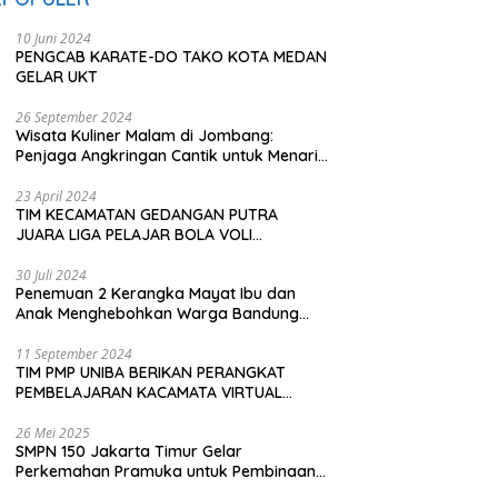
10 Juni 2024
PENGCAB KARATE-DO TAKO KOTA MEDAN
GELAR UKT
26 September 2024
Wisata Kuliner Malam di Jombang:
Penjaga Angkringan Cantik untuk Menarik
Pembeli
23 April 2024
TIM KECAMATAN GEDANGAN PUTRA
JUARA LIGA PELAJAR BOLA VOLI
KAWEDANAN UTARA
30 Juli 2024
Penemuan 2 Kerangka Mayat Ibu dan
Anak Menghebohkan Warga Bandung
Barat
11 September 2024
TIM PMP UNIBA BERIKAN PERANGKAT
PEMBELAJARAN KACAMATA VIRTUAL
REALITY (VR) SDN KADUBEURUK CIOMAS
SERANG
26 Mei 2025
SMPN 150 Jakarta Timur Gelar
Perkemahan Pramuka untuk Pembinaan
Karakter Siswa