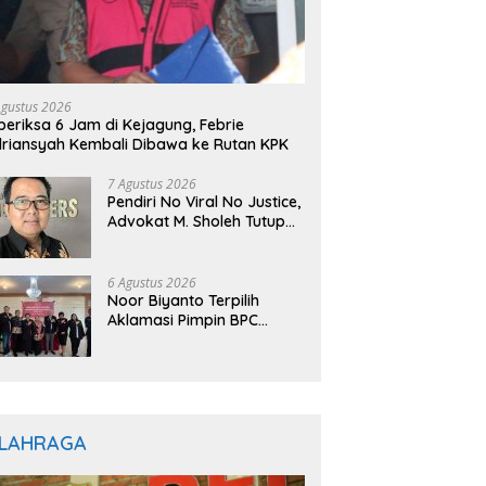
Agustus 2026
periksa 6 Jam di Kejagung, Febrie
riansyah Kembali Dibawa ke Rutan KPK
7 Agustus 2026
Pendiri No Viral No Justice,
Advokat M. Sholeh Tutup
Usia, Dunia Hukum
Berduka
6 Agustus 2026
Noor Biyanto Terpilih
Aklamasi Pimpin BPC
PERADIN Magetan, Bupati
Nanik Optimistis Perkuat
Layanan Hukum
LAHRAGA