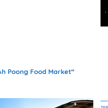
“Ah Poong Food Market“
TE