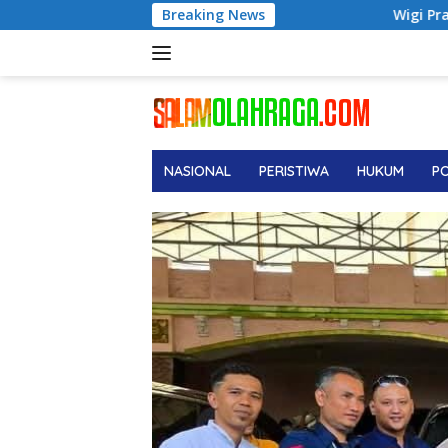
Langsung
Breaking News
Wigi Pratama Siap Berikan Performa Ter
ke
konten
NASIONAL
PERISTIWA
HUKUM
PO