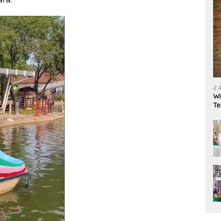
8 
Wi
Te