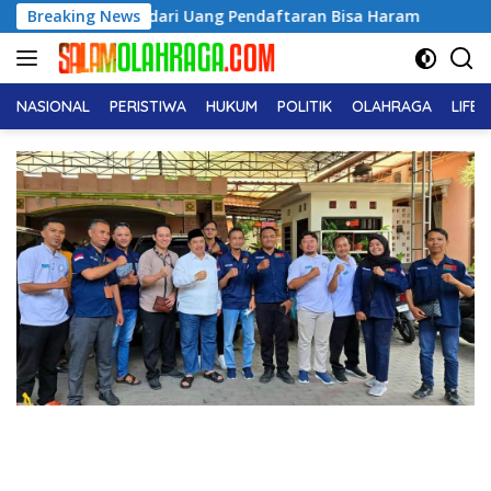
Langsung
diah dari Uang Pendaftaran Bisa Haram
Breaking News
Viral Perempu
ke
konten
NASIONAL
PERISTIWA
HUKUM
POLITIK
OLAHRAGA
LIFE