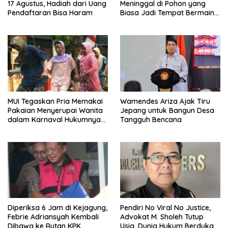
17 Agustus, Hadiah dari Uang
Meninggal di Pohon yang
Pendaftaran Bisa Haram
Biasa Jadi Tempat Bermain
di Lampung Utara
MUI Tegaskan Pria Memakai
Wamendes Ariza Ajak Tiru
Pakaian Menyerupai Wanita
Jepang untuk Bangun Desa
dalam Karnaval Hukumnya
Tangguh Bencana
Haram
Diperiksa 6 Jam di Kejagung,
Pendiri No Viral No Justice,
Febrie Adriansyah Kembali
Advokat M. Sholeh Tutup
Dibawa ke Rutan KPK
Usia, Dunia Hukum Berduka