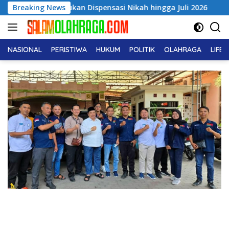
Langsung
tar Ajukan Dispensasi Nikah hingga Juli 2026
Breaking News
Anak 10 
ke
konten
NASIONAL
PERISTIWA
HUKUM
POLITIK
OLAHRAGA
LIFE