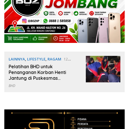
LAINNYA
,
LIFESTYLE
,
RAGAM
12
November 2023
Pelatihan BHD untuk
Penanganan Korban Henti
Jantung di Puskesmas
Mojoagung Jombang
BHD