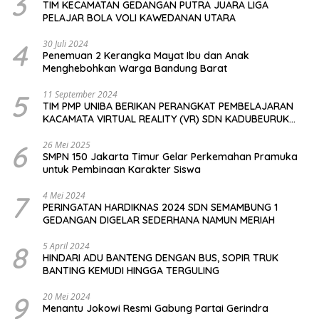
3
TIM KECAMATAN GEDANGAN PUTRA JUARA LIGA
PELAJAR BOLA VOLI KAWEDANAN UTARA
4
30 Juli 2024
Penemuan 2 Kerangka Mayat Ibu dan Anak
Menghebohkan Warga Bandung Barat
5
11 September 2024
TIM PMP UNIBA BERIKAN PERANGKAT PEMBELAJARAN
KACAMATA VIRTUAL REALITY (VR) SDN KADUBEURUK
CIOMAS SERANG
6
26 Mei 2025
SMPN 150 Jakarta Timur Gelar Perkemahan Pramuka
untuk Pembinaan Karakter Siswa
7
4 Mei 2024
PERINGATAN HARDIKNAS 2024 SDN SEMAMBUNG 1
GEDANGAN DIGELAR SEDERHANA NAMUN MERIAH
8
5 April 2024
HINDARI ADU BANTENG DENGAN BUS, SOPIR TRUK
BANTING KEMUDI HINGGA TERGULING
9
20 Mei 2024
Menantu Jokowi Resmi Gabung Partai Gerindra