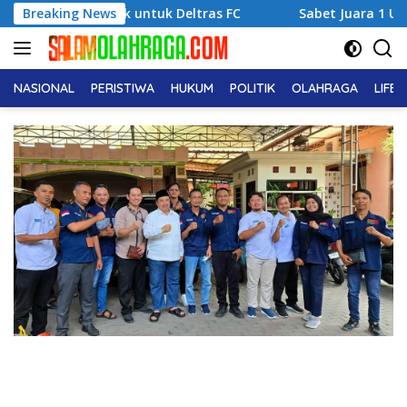
Langsung
 Terbaik untuk Deltras FC
Breaking News
Sabet Juara 1 Usia Dini, Ad
ke
konten
NASIONAL
PERISTIWA
HUKUM
POLITIK
OLAHRAGA
LIFE