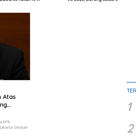
Provinsi Kepulauan
TE
n Atas
1
ang
ua KPK
2
Jakarta Selatan