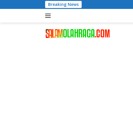
Langsung
Breaking News
Wig
ke
konten