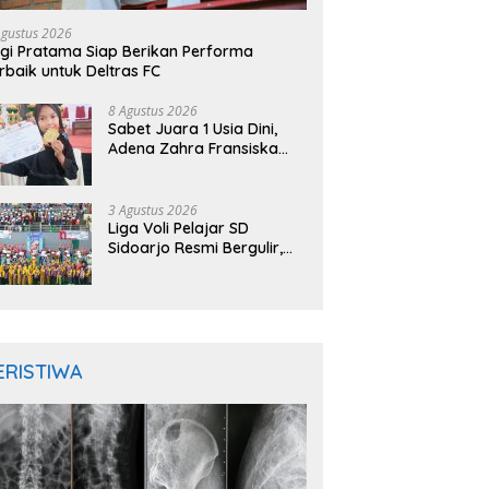
Agustus 2026
gi Pratama Siap Berikan Performa
rbaik untuk Deltras FC
8 Agustus 2026
Sabet Juara 1 Usia Dini,
Adena Zahra Fransiska
Sukses di Pencak Silat
Jombang Open 2026
3 Agustus 2026
Liga Voli Pelajar SD
Sidoarjo Resmi Bergulir,
Juara 1 Dapat Jalur
Prestasi Masuk SMP Negeri
ERISTIWA