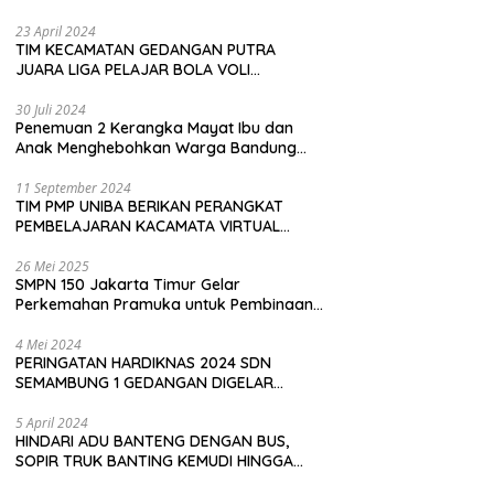
Pembeli
23 April 2024
TIM KECAMATAN GEDANGAN PUTRA
JUARA LIGA PELAJAR BOLA VOLI
KAWEDANAN UTARA
30 Juli 2024
Penemuan 2 Kerangka Mayat Ibu dan
Anak Menghebohkan Warga Bandung
Barat
11 September 2024
TIM PMP UNIBA BERIKAN PERANGKAT
PEMBELAJARAN KACAMATA VIRTUAL
REALITY (VR) SDN KADUBEURUK CIOMAS
SERANG
26 Mei 2025
SMPN 150 Jakarta Timur Gelar
Perkemahan Pramuka untuk Pembinaan
Karakter Siswa
4 Mei 2024
PERINGATAN HARDIKNAS 2024 SDN
SEMAMBUNG 1 GEDANGAN DIGELAR
SEDERHANA NAMUN MERIAH
5 April 2024
HINDARI ADU BANTENG DENGAN BUS,
SOPIR TRUK BANTING KEMUDI HINGGA
TERGULING