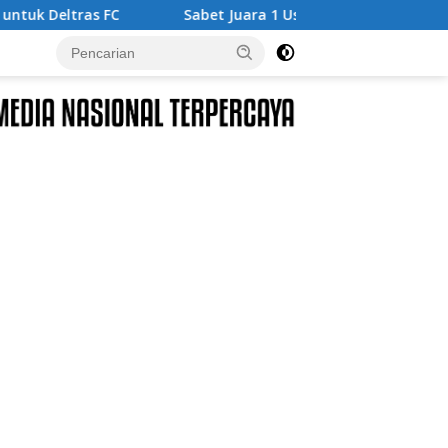
Sabet Juara 1 Usia Dini, Adena Zahra Fransiska Sukses di P