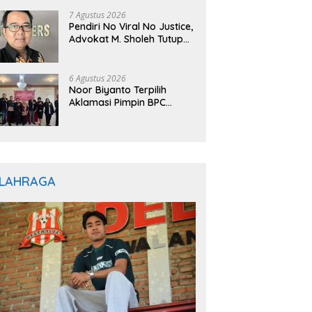
7 Agustus 2026
Pendiri No Viral No Justice,
Advokat M. Sholeh Tutup
Usia, Dunia Hukum
Berduka
6 Agustus 2026
Noor Biyanto Terpilih
Aklamasi Pimpin BPC
PERADIN Magetan, Bupati
Nanik Optimistis Perkuat
Layanan Hukum
LAHRAGA