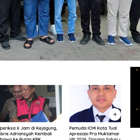
Pemuda ICMI Kota Tual
Pendi
a 6 Jam di Kejagung,
Apresiasi Pra Muktamar ICMI
Advok
driansyah Kembali
VIII 2026, Dorong Solusi untuk
Duni
ke Rutan KPK