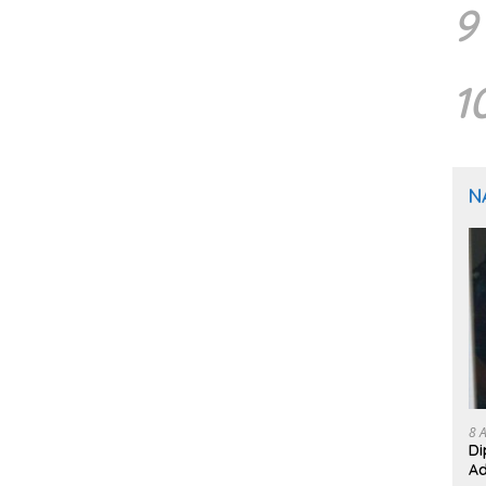
9
1
N
8 
Di
Ad