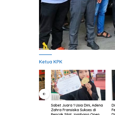
Ketua KPK
Sabet Juara 1 Usia Dini, Adena
a Siap Berikan
Diperiks
Zahra Fransiska Sukses di
rbaik untuk
Febrie A
Pencak Silat Jombang Open
Dibawa 