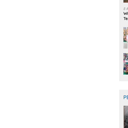
8 
Wi
Te
P