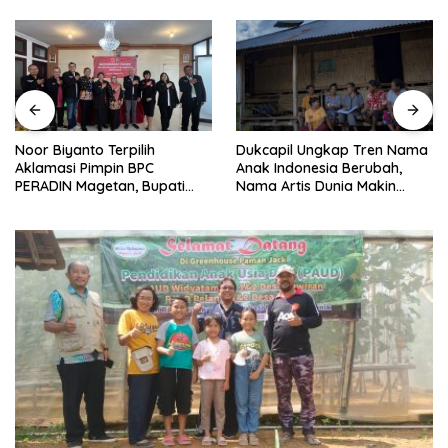
Noor Biyanto Terpilih
Dukcapil Ungkap Tren Nama
Aklamasi Pimpin BPC
Anak Indonesia Berubah,
PERADIN Magetan, Bupati
Nama Artis Dunia Makin
Nanik Optimistis Perkuat
Populer
Layanan Hukum