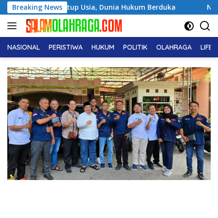
Langsung
Sholeh Tutup Usia, Dunia Hukum Berduka
Breaking News
Noor Biyanto T
ke
konten
NASIONAL
PERISTIWA
HUKUM
POLITIK
OLAHRAGA
LIFE