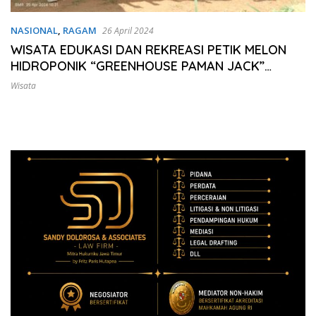
NASIONAL
,
RAGAM
26 April 2024
WISATA EDUKASI DAN REKREASI PETIK MELON
HIDROPONIK “GREENHOUSE PAMAN JACK”
BERADA DI DUSUN GOLANG DESA KUWIRAN
Wisata
KECAMATAN KARE KABUPATEN MADIUN