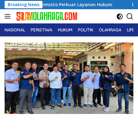
Langsung
anik Optimistis Perkuat Layanan Hukum
Breaking News
Dukcapil Ungka
ke
konten
NASIONAL
PERISTIWA
HUKUM
POLITIK
OLAHRAGA
LIFE