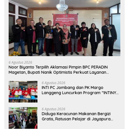
6 Agustus 2026
Noor Biyanto Terpilih Aklamasi Pimpin BPC PERADIN
Magetan, Bupati Nanik Optimistis Perkuat Layanan
Hukum
6 Agustus 2026
INTI PC Jombang dan PK Margo
Langgeng Luncurkan Program “INTINYA
BERBAGI”, Sediakan Makan dan Minum
Gratis untuk Masyarakat
6 Agustus 2026
Diduga Keracunan Makanan Bergizi
Gratis, Ratusan Pelajar di Jayapura
Jalani Perawatan