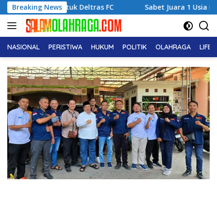
Langsung
erbaik untuk Deltras FC
Breaking News
Sabet Juara 1 Usia Dini, Adena
ke
konten
NASIONAL
PERISTIWA
HUKUM
POLITIK
OLAHRAGA
LIFE