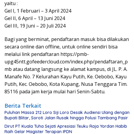
yaitu :
Gel I, 1 Februari – 3 April 2024
Gel II, 6 April – 13 Juni 2024
Gel III, 19 Juni – 20 Juli 2024
Bagi yang berminat, pendaftaran masuk bisa dilakukan
secara online dan offline, untuk online sendiri bisa
melalui link pendaftaran https://pmb-
upg45ntt.gofeedercloud.com/index.php/pendaftaran_p
mb atau datang langsung ke alamat kampus, di JL. P. A.
Manafe No. 7 Kelurahan Kayu Putih, Ke. Oebobo, Kayu
Putih, Kec. Oebobo, Kota Kupang, Nusa Tenggara Tim.
85116 pada jam kerja mulai hari Senin-Sabtu.
Berita Terkait
Puluhan Massa 212 Loro Siji Loro Desak Audiensi Ulang dengan
Bupati Blitar, Soroti Jalan Rusak hingga Polusi Tambang Pasir
Dirut PT Kuala Tuha Sejati Apresiasi Teuku Raja Yordan Habib
Raih Gelar Magister Terapan IPDN