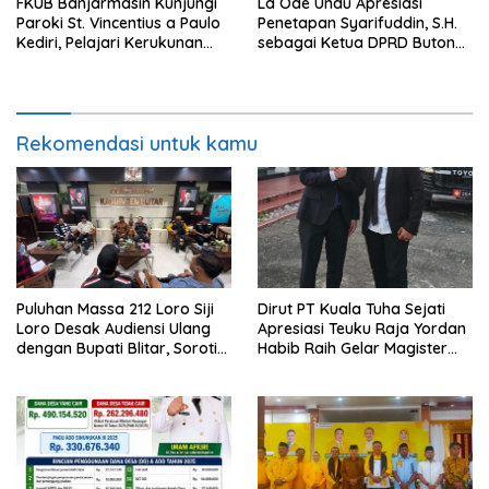
FKUB Banjarmasin Kunjungi
La Ode Undu Apresiasi
Paroki St. Vincentius a Paulo
Penetapan Syarifuddin, S.H.
Kediri, Pelajari Kerukunan
sebagai Ketua DPRD Buton
Umat Beragama
Tengah
Rekomendasi untuk kamu
Puluhan Massa 212 Loro Siji
Dirut PT Kuala Tuha Sejati
Loro Desak Audiensi Ulang
Apresiasi Teuku Raja Yordan
dengan Bupati Blitar, Soroti
Habib Raih Gelar Magister
Jalan Rusak hingga Polusi
Terapan IPDN
Tambang Pasir