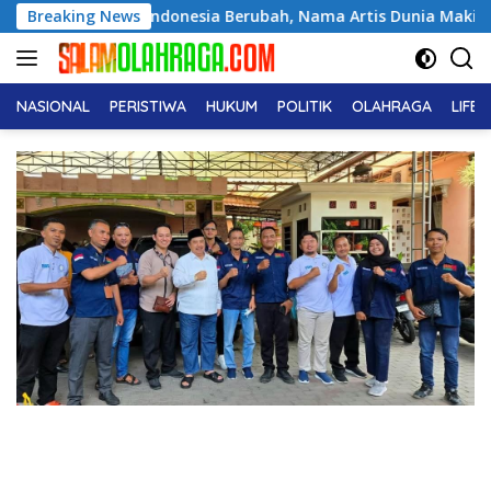
Langsung
esia Berubah, Nama Artis Dunia Makin Populer
Breaking News
Puluha
ke
konten
NASIONAL
PERISTIWA
HUKUM
POLITIK
OLAHRAGA
LIFE