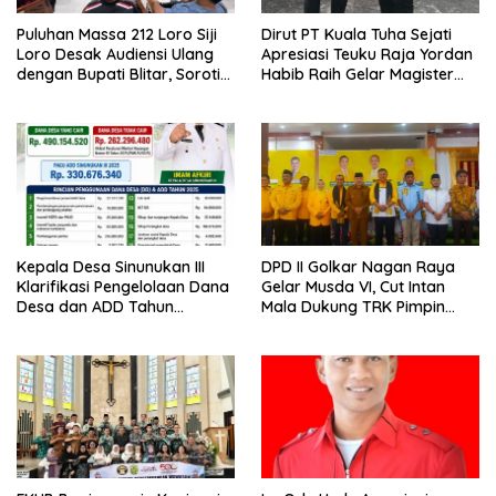
Puluhan Massa 212 Loro Siji
Dirut PT Kuala Tuha Sejati
Loro Desak Audiensi Ulang
Apresiasi Teuku Raja Yordan
dengan Bupati Blitar, Soroti
Habib Raih Gelar Magister
Jalan Rusak hingga Polusi
Terapan IPDN
Tambang Pasir
Kepala Desa Sinunukan III
DPD II Golkar Nagan Raya
Klarifikasi Pengelolaan Dana
Gelar Musda VI, Cut Intan
Desa dan ADD Tahun
Mala Dukung TRK Pimpin
Anggaran 2025
Partai