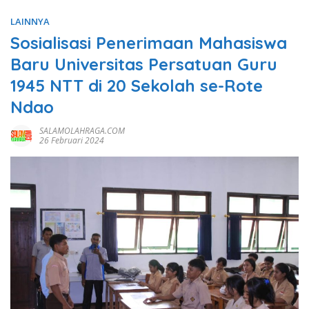
LAINNYA
Sosialisasi Penerimaan Mahasiswa
Baru Universitas Persatuan Guru
1945 NTT di 20 Sekolah se-Rote
Ndao
SALAMOLAHRAGA.COM
26 Februari 2024