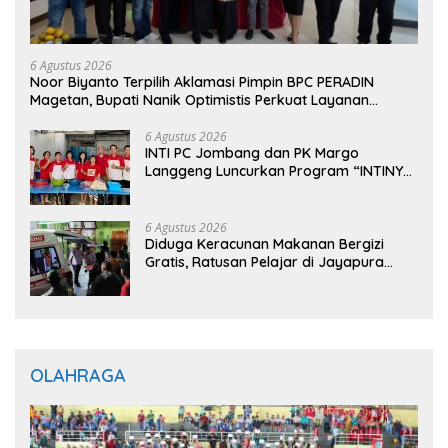
6 Agustus 2026
Noor Biyanto Terpilih Aklamasi Pimpin BPC PERADIN
Magetan, Bupati Nanik Optimistis Perkuat Layanan
Hukum
6 Agustus 2026
INTI PC Jombang dan PK Margo
Langgeng Luncurkan Program “INTINYA
BERBAGI”, Sediakan Makan dan Minum
Gratis untuk Masyarakat
6 Agustus 2026
Diduga Keracunan Makanan Bergizi
Gratis, Ratusan Pelajar di Jayapura
Jalani Perawatan
OLAHRAGA