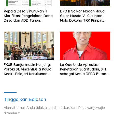
Kepala Desa Sinunukan III
DPD II Golkar Nagan Raya
Klarifikasi Pengelolaan Dana
Gelar Musda VI, Cut Intan
Desa dan ADD Tahun
Mala Dukung TRK Pimpin
Anggaran 2025
Partai
FKUB Banjarmasin Kunjungi
La Ode Undu Apresiasi
Paroki St. Vincentius a Paulo
Penetapan Syarifuddin, S.H.
Kediri, Pelajari Kerukunan
sebagai Ketua DPRD Buton
Umat Beragama
Tengah
Tinggalkan Balasan
Alamat email Anda tidak akan dipublikasikan.
Ruas yang wajib
ditandai
*