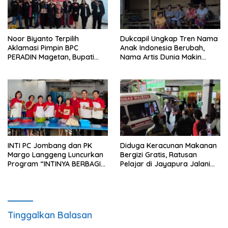
Noor Biyanto Terpilih
Dukcapil Ungkap Tren Nama
Aklamasi Pimpin BPC
Anak Indonesia Berubah,
PERADIN Magetan, Bupati
Nama Artis Dunia Makin
Nanik Optimistis Perkuat
Populer
Layanan Hukum
INTI PC Jombang dan PK
Diduga Keracunan Makanan
Margo Langgeng Luncurkan
Bergizi Gratis, Ratusan
Program “INTINYA BERBAGI”,
Pelajar di Jayapura Jalani
Sediakan Makan dan Minum
Perawatan
Gratis untuk Masyarakat
Tinggalkan Balasan