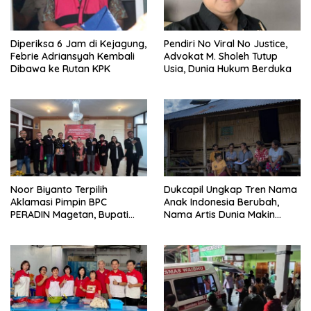
Diperiksa 6 Jam di Kejagung,
Pendiri No Viral No Justice,
Febrie Adriansyah Kembali
Advokat M. Sholeh Tutup
Dibawa ke Rutan KPK
Usia, Dunia Hukum Berduka
Noor Biyanto Terpilih
Dukcapil Ungkap Tren Nama
Aklamasi Pimpin BPC
Anak Indonesia Berubah,
PERADIN Magetan, Bupati
Nama Artis Dunia Makin
Nanik Optimistis Perkuat
Populer
Layanan Hukum