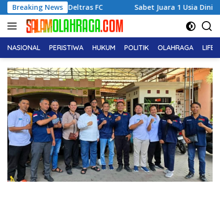
Langsung
ltras FC
Breaking News
Sabet Juara 1 Usia Dini, Adena Zahra Fransis
ke
konten
NASIONAL
PERISTIWA
HUKUM
POLITIK
OLAHRAGA
LIFE