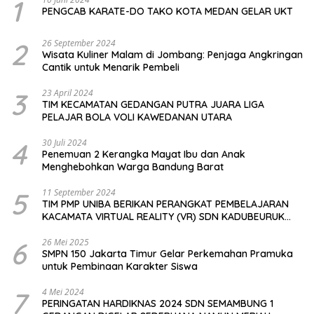
1
PENGCAB KARATE-DO TAKO KOTA MEDAN GELAR UKT
2
26 September 2024
Wisata Kuliner Malam di Jombang: Penjaga Angkringan
Cantik untuk Menarik Pembeli
3
23 April 2024
TIM KECAMATAN GEDANGAN PUTRA JUARA LIGA
PELAJAR BOLA VOLI KAWEDANAN UTARA
4
30 Juli 2024
Penemuan 2 Kerangka Mayat Ibu dan Anak
Menghebohkan Warga Bandung Barat
5
11 September 2024
TIM PMP UNIBA BERIKAN PERANGKAT PEMBELAJARAN
KACAMATA VIRTUAL REALITY (VR) SDN KADUBEURUK
CIOMAS SERANG
6
26 Mei 2025
SMPN 150 Jakarta Timur Gelar Perkemahan Pramuka
untuk Pembinaan Karakter Siswa
7
4 Mei 2024
PERINGATAN HARDIKNAS 2024 SDN SEMAMBUNG 1